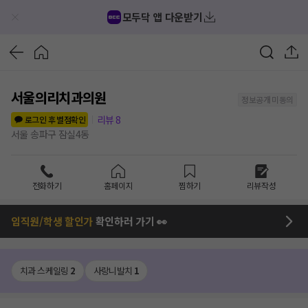
모두닥 앱 다운받기
서울의리치과의원
정보공개 미동의
리뷰
8
로그인 후 별점확인
서울 송파구 잠실4동
전화하기
홈페이지
찜하기
리뷰작성
임직원/학생 할인가
확인하러 가기 👀
치과 스케일링
2
사랑니발치
1