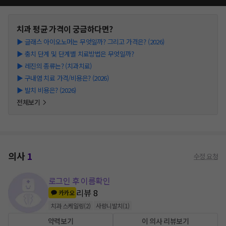
치과
평균 가격이 궁금하다면?
▶
글래스 아이오노머는 무엇일까? 그리고 가격은? (2026)
▶
충치 단계 및 단계별 치료방법은 무엇일까?
▶
레진의 종류는? (치과치료)
▶
구내염 치료 가격/비용은? (2026)
▶
발치 비용은? (2026)
전체보기
의사
1
수정 요청
로그인 후 이름확인
리뷰
8
카카오
치과 스케일링
(
2
)
사랑니발치
(
1
)
약력보기
이 의사 리뷰보기