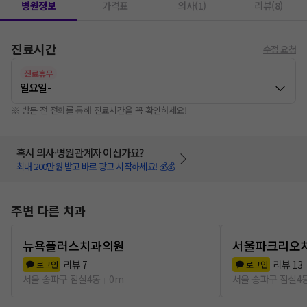
병원정보
가격표
의사(1)
리뷰(8)
진료시간
수정 요청
진료휴무
일요일
-
※ 방문 전 전화를 통해 진료시간을 꼭 확인하세요!
혹시 의사·병원관계자 이신가요?
최대 200만원 받고 바로 광고 시작하세요! 💰💰
주변 다른 치과
뉴욕플러스치과의원
서울파크리오
리뷰
7
리뷰
13
로그인
로그인
서울 송파구 잠실4동
0m
서울 송파구 잠실4