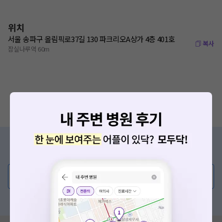
위치
서울 송파구 올림픽로37길 130 파크리오A상가 4층 401호
복사
잠실나루역 60m
증상/치료, 궁금한 점이 있나요?
의사가 직접 답해드려요!
💬 무엇이든 물어보세요
혹은, 의료상담 서비스에 다양한 게시글 보러가기