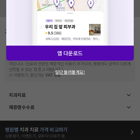
혹시 잘못된 병원정보가 있나요?
모두닥 팀에 알려주세요!
가격표
비급여/급여 진료란?
※
비급여 항목의 경우,
추가비용 등으로 실제 가격과 상이할 수 있으니, 정확
앱 다운로드
한 가격은 해당 의료기관에 직접 문의해주세요.
※
급여 항목의 경우,
건강보험심사평가원
에 고지되어 있는 급여 진료 기준 가
격입니다. (진료와 연관된 복합적인 비용이 추가되어, 병원마다 금액이 다르게
산정될 수 있는 점 참고 바랍니다.)
일단 둘러볼게요!
※ 이벤트가, 할인가는
VAT 포함
치과치료
제증명수수료
병원별
치과
치료
가격 비교하기
심평원가, 이벤트가, 모두닥 리뷰가 등