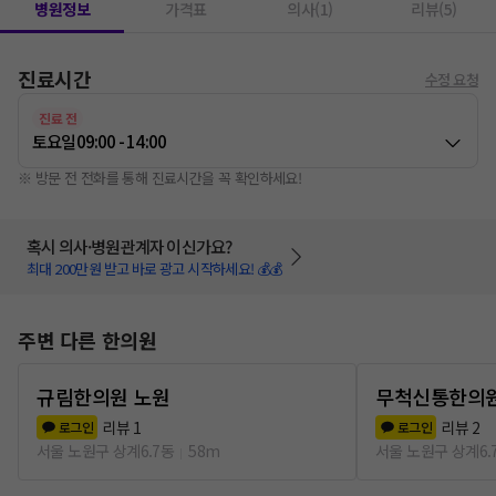
병원정보
가격표
의사(1)
리뷰(5)
진료시간
수정 요청
진료 전
토요일
09:00 - 14:00
※ 방문 전 전화를 통해 진료시간을 꼭 확인하세요!
혹시 의사·병원관계자 이신가요?
최대 200만원 받고 바로 광고 시작하세요! 💰💰
주변 다른 한의원
규림한의원 노원
무척신통한의
리뷰
1
리뷰
2
로그인
로그인
서울 노원구 상계6.7동
58m
서울 노원구 상계6.