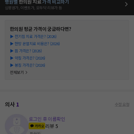
병원별
한의원
치료
가격 비교하기
심평원가, 이벤트가, 모두닥 리뷰가 등
한의원
평균 가격이 궁금하다면?
▶
전기침 치료 가격은? (2026)
▶
한방 온열치료 비용은? (2026)
▶
뜸 가격은? (2026)
▶
약침 가격은? (2026)
▶
봉침 가격은? (2026)
전체보기
의사
1
수정 요청
로그인 후 이름확인
리뷰
5
카카오
침술
(
5
)