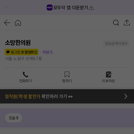
모두닥 앱 다운받기
소망한의원
정보공개 미동의
리뷰
5
로그인 후 별점확인
서울 노원구 상계6.7동
전화하기
찜하기
리뷰작성
임직원/학생 할인가
확인하러 가기 👀
침술
5