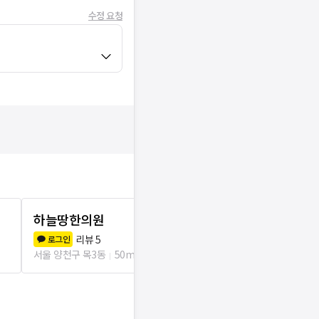
수정 요청
하늘땅한의원
해바라기한
리뷰
5
리뷰
3
로그인
로그인
서울 양천구 목3동
50m
서울 양천구 목3