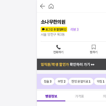
소나무한의원
리뷰
3
로그인 후 별점확인
서울 양천구 목3동
전화하기
찜하기
임직원/학생 할인가
확인하러 가기 👀
침술
3
부항
2
한방 온열치료
1
약침
1
병원정보
가격표
의