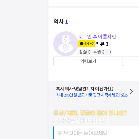
의사
1
로그인 후 이름확인
리뷰
3
카카오
침술
(
3
)
부항
(
2
)
+
3
약력보기
혹시 의사·병원관계자 이신가요?
최대 200만원 받고 바로 광고 시작하세요! 💰💰
증상/치료, 궁금한 점이 있나요?
의사가 답변해 드려요!
💬 무엇이든 물어보세요