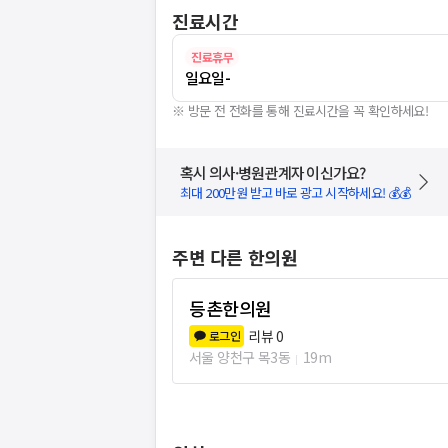
진료시간
진료휴무
일요일
-
※ 방문 전 전화를 통해 진료시간을 꼭 확인하세요!
혹시 의사·병원관계자 이신가요?
최대 200만원 받고 바로 광고 시작하세요! 💰💰
주변 다른 한의원
등촌한의원
리뷰
0
로그인
서울 양천구 목3동
19m