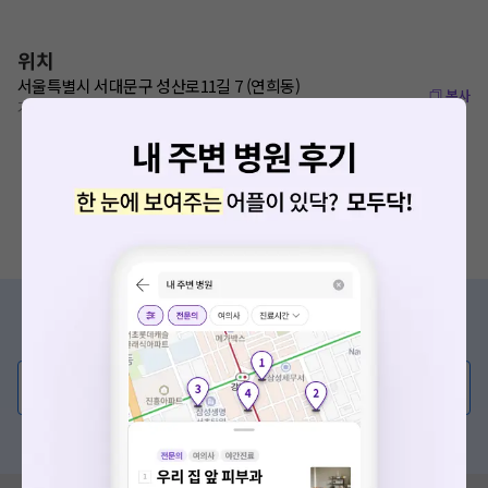
위치
서울특별시 서대문구 성산로11길 7 (연희동)
복사
가좌역 900m
증상/치료, 궁금한 점이 있나요?
의사가 직접 답해드려요!
💬 무엇이든 물어보세요
혹은, 의료상담 서비스에 다양한 게시글 보러가기