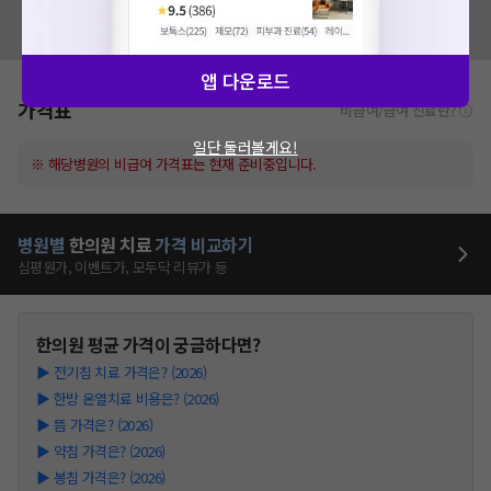
혹시 잘못된 병원정보가 있나요?
모두닥 팀에 알려주세요!
앱 다운로드
가격표
비급여/급여 진료란?
일단 둘러볼게요!
※ 해당병원의 비급여 가격표는 현재 준비중입니다.
병원별
한의원
치료
가격 비교하기
심평원가, 이벤트가, 모두닥 리뷰가 등
한의원
평균 가격이 궁금하다면?
▶
전기침 치료 가격은? (2026)
▶
한방 온열치료 비용은? (2026)
▶
뜸 가격은? (2026)
▶
약침 가격은? (2026)
▶
봉침 가격은? (2026)