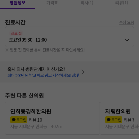
병원정보
가격표
의사(1)
리뷰(1)
진료시간
수정 요청
진료 전
토요일
09:30 - 12:00
※ 방문 전 전화를 통해 진료시간을 꼭 확인하세요!
혹시 의사·병원관계자 이신가요?
최대 200만원 받고 바로 광고 시작하세요! 💰💰
주변 다른 한의원
연희동경희한의원
자림한의원
리뷰
10
리뷰
7
로그인
로그인
서울 서대문구 연희동
402m
서울 서대문구 연희