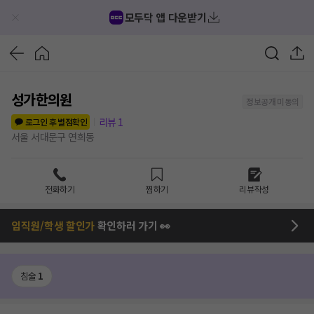
모두닥 앱 다운받기
성가한의원
정보공개 미동의
리뷰
1
로그인 후 별점확인
서울 서대문구 연희동
전화하기
찜하기
리뷰작성
임직원/학생 할인가
확인하러 가기 👀
침술
1