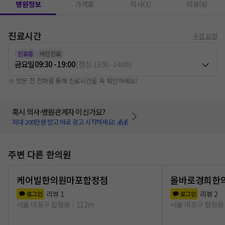
병원정보
가격표
의사(1)
리뷰(6)
진료시간
수정 요청
진료중
야간진료
금요일
09:30 - 19:00
(
점심
13:00
-
14:00
)
※ 방문 전 전화를 통해 진료시간을 꼭 확인하세요!
혹시 의사·병원관계자 이신가요?
최대 200만원 받고 바로 광고 시작하세요! 💰💰
주변 다른 한의원
케어빌한의원마포합정점
올바로경희한
리뷰
1
리뷰
2
로그인
로그인
서울 마포구 합정동
112m
서울 마포구 합정동