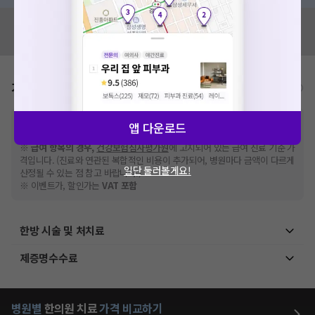
혹시 잘못된 병원정보가 있나요?
모두닥 팀에 알려주세요!
가격표
비급여/급여 진료란?
※
비급여 항목의 경우,
추가비용 등으로 실제 가격과 상이할 수 있으니, 정확
앱 다운로드
한 가격은 해당 의료기관에 직접 문의해주세요.
※
급여 항목의 경우,
건강보험심사평가원
에 고지되어 있는 급여 진료 기준 가
격입니다. (진료와 연관된 복합적인 비용이 추가되어, 병원마다 금액이 다르게
일단 둘러볼게요!
산정될 수 있는 점 참고 바랍니다.)
※ 이벤트가, 할인가는
VAT 포함
한방 시술 및 처치료
제증명수수료
병원별
한의원
치료
가격 비교하기