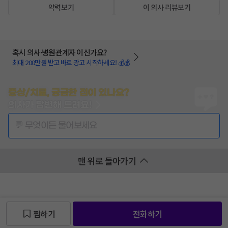
약력보기
이 의사 리뷰보기
혹시 의사·병원관계자 이신가요?
최대 200만원 받고 바로 광고 시작하세요! 💰💰
증상/치료, 궁금한 점이 있나요?
의사가 답변해 드려요!
💬 무엇이든 물어보세요
맨 위로 돌아가기
찜하기
전화하기
찜 목록보기
찜 목록보기