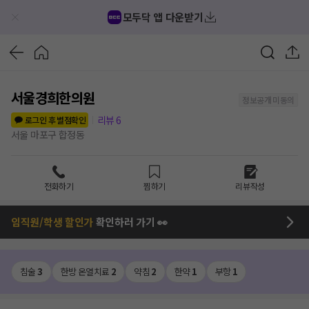
모두닥 앱 다운받기
서울경희한의원
정보공개 미동의
리뷰
6
로그인 후 별점확인
서울 마포구 합정동
전화하기
찜하기
리뷰작성
임직원/학생 할인가
확인하러 가기 👀
침술
3
한방 온열치료
2
약침
2
한약
1
부항
1