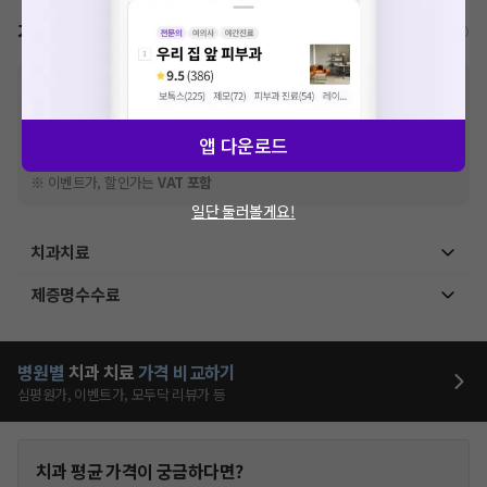
가격표
비급여/급여 진료란?
※
비급여 항목의 경우,
추가비용 등으로 실제 가격과 상이할 수 있으니, 정확
한 가격은 해당 의료기관에 직접 문의해주세요.
※
급여 항목의 경우,
건강보험심사평가원
에 고지되어 있는 급여 진료 기준 가
앱 다운로드
격입니다. (진료와 연관된 복합적인 비용이 추가되어, 병원마다 금액이 다르게
산정될 수 있는 점 참고 바랍니다.)
※ 이벤트가, 할인가는
VAT 포함
일단 둘러볼게요!
치과치료
제증명수수료
병원별
치과
치료
가격 비교하기
심평원가, 이벤트가, 모두닥 리뷰가 등
치과
평균 가격이 궁금하다면?