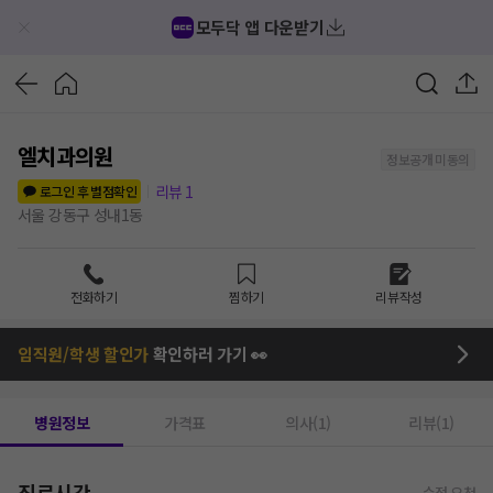
모두닥 앱 다운받기
엘치과의원
정보공개 미동의
리뷰
1
로그인 후 별점확인
서울 강동구 성내1동
전화하기
찜하기
리뷰작성
임직원/학생 할인가
확인하러 가기 👀
병원정보
가격표
의사(1)
리뷰(1)
진료시간
수정 요청