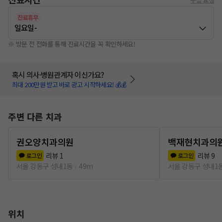
진료휴무
일요일
-
※ 방문 전 전화를 통해 진료시간을 꼭 확인하세요!
혹시 의사·병원관계자 이신가요?
최대 200만원 받고 바로 광고 시작하세요! 💰💰
주변 다른 치과
권오양치과의원
백재현치과의
리뷰
1
리뷰
9
로그인
로그인
서울 강동구 성내1동
49m
서울 강동구 성내1
위치