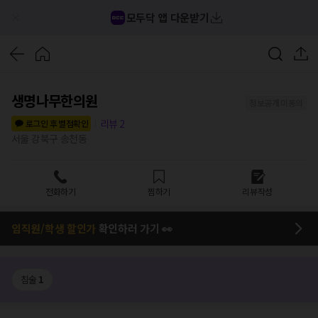
모두닥 앱 다운받기
생명나무한의원
정보공개 미동의
리뷰
2
로그인 후 별점확인
서울 강북구 송천동
전화하기
찜하기
리뷰작성
임직원/학생 할인가
확인하러 가기 👀
침술
1