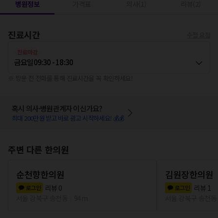
병원정보
가격표
의사(1)
리뷰(2)
진료시간
수정 요청
진료마감
금요일
09:30 - 18:30
※ 방문 전 전화를 통해 진료시간을 꼭 확인하세요!
혹시 의사·병원관계자 이신가요?
최대 200만원 받고 바로 광고 시작하세요! 💰💰
주변 다른 한의원
순천향한의원
김원장한의원
리뷰
0
리뷰
1
로그인
로그인
서울 강북구 송천동
94m
서울 강북구 송천동