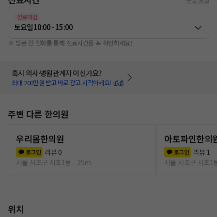
진료마감
토요일
10:00 - 15:00
※ 방문 전 전화를 통해 진료시간을 꼭 확인하세요!
혹시 의사·병원관계자 이신가요?
최대 200만원 받고 바로 광고 시작하세요! 💰💰
주변 다른 한의원
우리몸한의원
아토파인한의
리뷰
0
리뷰
1
로그인
로그인
서울 서초구 서초1동
25m
서울 서초구 서초1
위치