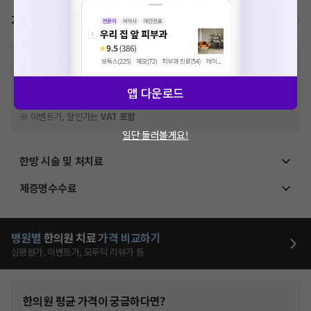
가격표
비급여/급여 진료란?
※
비급여 항목의 경우,
추가비용 등으로 실제 가격과 상이할 수 있으니, 정확
한 가격은 해당 의료기관에 직접 문의해주세요.
※
급여 항목의 경우,
건강보험심사평가원
에 고지되어 있는 급여 진료 기준 가
앱 다운로드
격입니다. (진료와 연관된 복합적인 비용이 추가되어, 병원마다 금액이 다르게
산정될 수 있는 점 참고 바랍니다.)
※ 이벤트가, 할인가는
VAT 포함
일단 둘러볼게요!
한방 시술 및 처치료
제증명수수료
병원별
한의원
치료
가격 비교하기
심평원가, 이벤트가, 모두닥 리뷰가 등
한의원
평균 가격이 궁금하다면?