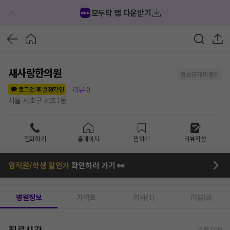
모두닥 앱 다운받기
새사랑한의원
정보공개 미동의
리뷰
0
로그인 후 별점확인
서울 서초구 서초1동
전화하기
홈페이지
찜하기
리뷰작성
임직원/학생 할인가
확인하러 가기 👀
병원정보
가격표
의사(1)
리뷰(0)
진료시간
수정 요청