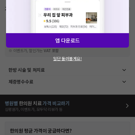
가격표
비급여/급여 진료란?
※
비급여 항목의 경우,
추가비용 등으로 실제 가격과 상이할 수 있으니, 정확
한 가격은 해당 의료기관에 직접 문의해주세요.
※
급여 항목의 경우,
건강보험심사평가원
에 고지되어 있는 급여 진료 기준 가
앱 다운로드
격입니다. (진료와 연관된 복합적인 비용이 추가되어, 병원마다 금액이 다르게
산정될 수 있는 점 참고 바랍니다.)
※ 이벤트가, 할인가는
VAT 포함
일단 둘러볼게요!
한방 시술 및 처치료
제증명수수료
병원별
한의원
치료
가격 비교하기
심평원가, 이벤트가, 모두닥 리뷰가 등
한의원
평균 가격이 궁금하다면?