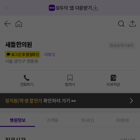
모두닥 앱 다운받기
새들한의원
정보공개 미동의
리뷰
0
로그인 후 별점확인
서울 관악구 청룡동
전화하기
찜하기
리뷰작성
임직원/학생 할인가
확인하러 가기 👀
병원정보
가격표
의사(1)
리뷰(0)
진료시간
수정 요청