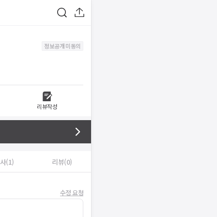
정보공개 미동의
리뷰작성
사(1)
리뷰(0)
수정 요청