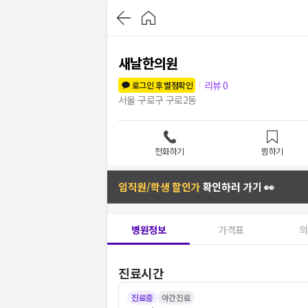
새날한의원
리뷰
0
로그인 후 별점확인
서울 구로구 구로2동
전화하기
찜하기
임직원/학생 할인가
확인하러 가기 👀
병원정보
가격표
의
진료시간
진료중
야간진료