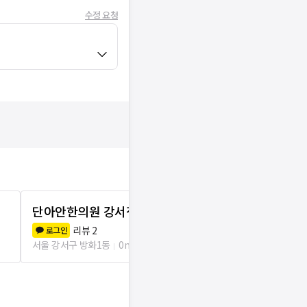
수정 요청
단아안한의원 강서점
마곡한의원
리뷰
2
리뷰
0
로그인
로그인
서울 강서구 방화1동
0m
서울 강서구 방화