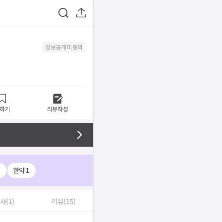
정보공개 미동의
하기
리뷰작성
1
한약
1
사(1)
리뷰(15)