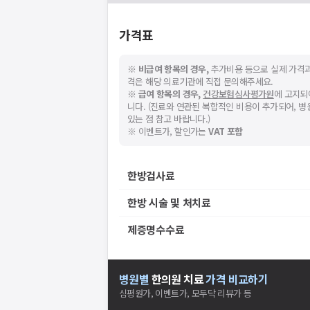
가격표
※
비급여 항목의 경우,
추가비용 등으로 실제 가격과
격은 해당 의료기관에 직접 문의해주세요.
※
급여 항목의 경우,
건강보험심사평가원
에 고지되
니다. (진료와 연관된 복합적인 비용이 추가되어, 
있는 점 참고 바랍니다.)
※ 이벤트가, 할인가는
VAT 포함
한방검사료
한방 시술 및 처치료
제증명수수료
병원별
한의원
치료
가격 비교하기
심평원가, 이벤트가, 모두닥 리뷰가 등