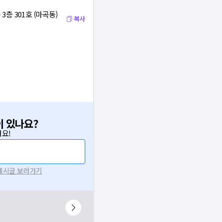
층 301호 (마곡동)
복사
이 있나요?
요!
 게시글 보러가기
확인