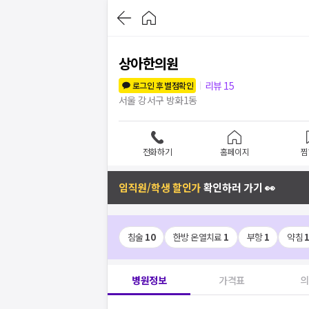
상아한의원
리뷰
15
로그인 후 별점확인
서울 강서구 방화1동
전화하기
홈페이지
찜
임직원/학생 할인가
확인하러 가기 👀
침술
10
한방 온열치료
1
부항
1
약침
병원정보
가격표
의