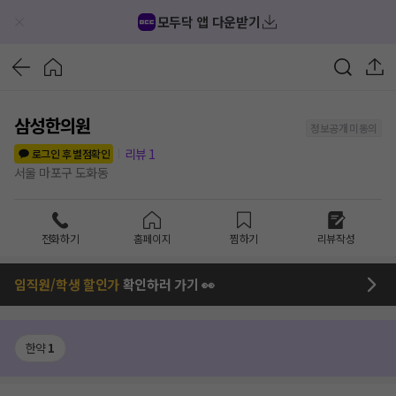
모두닥 앱 다운받기
삼성한의원
정보공개 미동의
리뷰
1
로그인 후 별점확인
서울 마포구 도화동
전화하기
홈페이지
찜하기
리뷰작성
임직원/학생 할인가
확인하러 가기 👀
한약
1