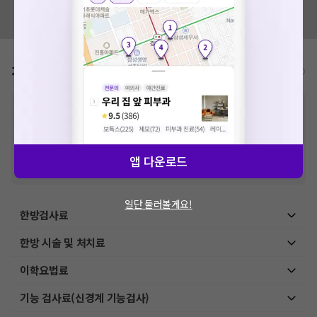
혹시 잘못된 병원정보가 있나요?
모두닥 팀에 알려주세요!
가격표
비급여/급여 진료란?
※
비급여 항목의 경우,
추가비용 등으로 실제 가격과 상이할 수 있으니, 정확
한 가격은 해당 의료기관에 직접 문의해주세요.
※
급여 항목의 경우,
건강보험심사평가원
에 고지되어 있는 급여 진료 기준 가
격입니다. (진료와 연관된 복합적인 비용이 추가되어, 병원마다 금액이 다르게
산정될 수 있는 점 참고 바랍니다.)
앱 다운로드
※ 이벤트가, 할인가는
VAT 포함
일단 둘러볼게요!
한방검사료
한방 시술 및 처치료
이학요법료
기능 검사료(신경계 기능검사)