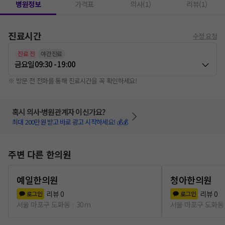
병원정보
가격표
의사(1)
리뷰(1)
진료시간
수정 요청
진료 전
야간진료
금요일
09:30 - 19:00
※ 방문 전 전화를 통해 진료시간을 꼭 확인하세요!
혹시 의사·병원관계자 이신가요?
최대 200만원 받고 바로 광고 시작하세요! 💰💰
주변 다른 한의원
예일한의원
청아한의원
리뷰
0
리뷰
0
로그인
로그인
서울 마포구 도화동
30m
서울 마포구 도화동