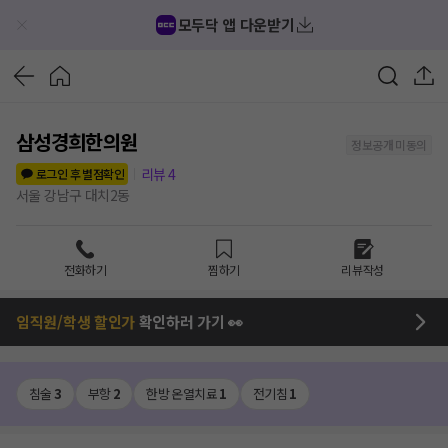
모두닥 앱 다운받기
삼성경희한의원
정보공개 미동의
리뷰
4
로그인 후 별점확인
서울 강남구 대치2동
전화하기
찜하기
리뷰작성
임직원/학생 할인가
확인하러 가기 👀
침술
3
부항
2
한방 온열치료
1
전기침
1