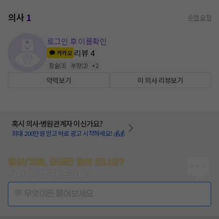
의사
1
수정 요청
로그인 후 이름확인
리뷰
4
카카오
침술
(
3
)
부항
(
2
)
+
2
약력보기
이 의사 리뷰보기
혹시 의사·병원관계자 이신가요?
최대 200만원 받고 바로 광고 시작하세요! 💰💰
증상/치료, 궁금한 점이 있나요?
의사가 답변해 드려요!
💬 무엇이든 물어보세요