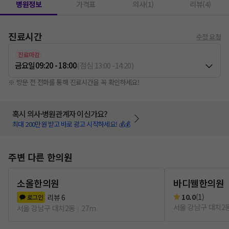
병원정보
가격표
의사(1)
리뷰(4)
진료시간
수정 요청
진료마감
금요일
09:20 - 18:00
(
점심
13:00
-
14:20
)
※ 방문 전 전화를 통해 진료시간을 꼭 확인하세요!
혹시 의사·병원관계자 이신가요?
최대 200만원 받고 바로 광고 시작하세요! 💰💰
주변 다른 한의원
소올한의원
바디웰한의원
10.0
(
1
)
리뷰
6
로그인
서울 강남구 대치2
서울 강남구 대치2동
27m