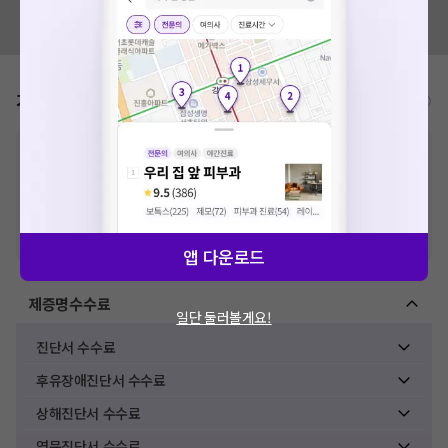
혹시 잘못된 병원정보가 있나요?
모두닥 팀에 알려주세요!
가격표
비급여/급여 진료란?
※
비급여 항목의 경우,
추가비용 등으로 실제 가격과 상이할 수 있으니, 정확
한 가격은 해당 의료기관에 직접 문의해주세요.
※
급여 항목의 경우,
건강보험심사평가원
에 고지되어 있는 급여 진료 기준 가
격입니다. (진료와 연관된 복합적인 비용이 추가되어, 병원마다 금액이 다르게
산정될 수 있는 점 참고 바랍니다.)
※ 이벤트가, 할인가는
VAT 포함
앱 다운로드
제증명수수료
일단 둘러볼게요!
진단서 수수료
후유장애진단서 수수료
상해진단서 수수료
영문진단서 수수료