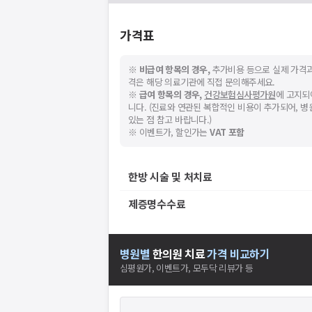
가격표
※
비급여 항목의 경우,
추가비용 등으로 실제 가격과
격은 해당 의료기관에 직접 문의해주세요.
※
급여 항목의 경우,
건강보험심사평가원
에 고지되
니다. (진료와 연관된 복합적인 비용이 추가되어, 
있는 점 참고 바랍니다.)
※ 이벤트가, 할인가는
VAT 포함
한방 시술 및 처치료
제증명수수료
병원별
한의원
치료
가격 비교하기
심평원가, 이벤트가, 모두닥 리뷰가 등