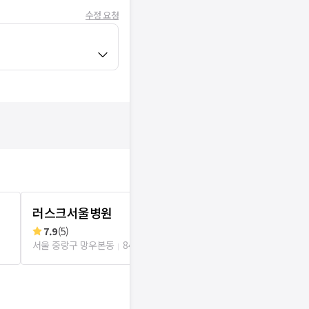
수정 요청
러스크서울병원
실로암한의
7.9
(
5
)
리뷰
0
로그인
서울 중랑구 망우본동
84m
서울 중랑구 망