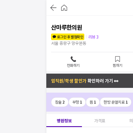
산마루한의원
리뷰
3
로그인 후 별점확인
서울 중랑구 망우본동
전화하기
찜하기
임직원/학생 할인가
확인하러 가기 👀
침술
2
부항
1
뜸
1
한방 온열치료
1
병원정보
가격표
의