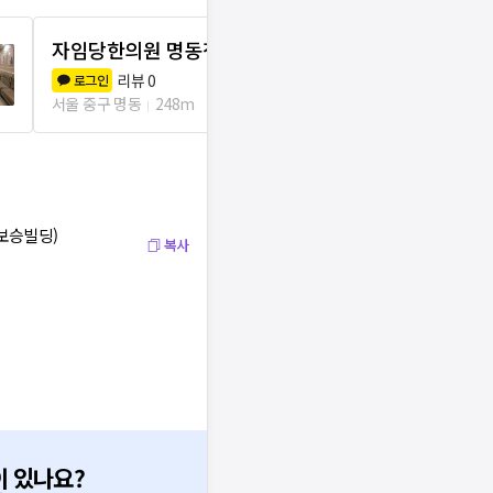
자임당한의원 명동점
선재한의원
리뷰
0
리뷰
1
로그인
로그인
서울 중구 명동
248m
서울 중구 명동
 보승빌딩)
복사
이 있나요?