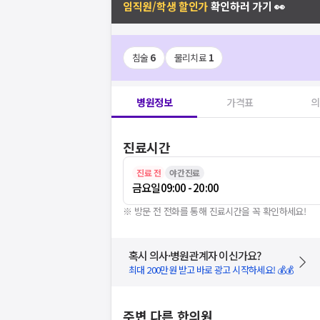
임직원/학생 할인가
확인하러 가기 👀
침술
6
물리치료
1
병원정보
가격표
의
진료시간
진료 전
야간진료
금요일
09:00 - 20:00
※ 방문 전 전화를 통해 진료시간을 꼭 확인하세요!
혹시 의사·병원관계자 이신가요?
최대 200만원 받고 바로 광고 시작하세요! 💰💰
주변 다른 한의원