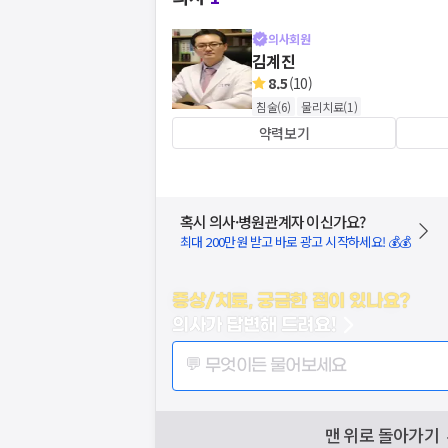
의사회원
김계진
8.5
(
10
)
침술
(
6
)
물리치료
(
1
)
약력보기
혹시 의사·병원관계자 이신가요?
최대 200만원 받고 바로 광고 시작하세요! 💰💰
증상/치료, 궁금한 점이 있나요?
의사가 답변해 드려요!
💬 무엇이든 물어보세요
맨 위로 돌아가기