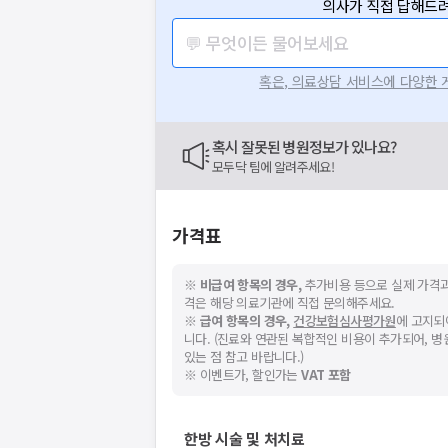
의사가 직접 답해드려
요청하신 작업을 처리하지 못했습
💬 무엇이든 물어보세요
네트워크 또는 서버의 일시적인 오류로, 잠
지속적으로 문제가 발생할 경우 모두닥 채
혹은, 의료상담 서비스에 다양한
혹시 잘못된 병원정보가 있나요?
모두닥 팀에 알려주세요!
가격표
※
비급여 항목의 경우,
추가비용 등으로 실제 가격과
격은 해당 의료기관에 직접 문의해주세요.
※
급여 항목의 경우,
건강보험심사평가원
에 고지되
니다. (진료와 연관된 복합적인 비용이 추가되어, 
있는 점 참고 바랍니다.)
※ 이벤트가, 할인가는
VAT 포함
한방 시술 및 처치료