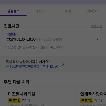
메탈교정
1
병원정보
가격표
의사(4)
리뷰(32)
진료시간
수정 요청
진료중
월요일
09:30 - 18:00
(
점심
13:00
-
14:00
)
※ 방문 전 전화를 통해 진료시간을 꼭 확인하세요!
혹시 의사·병원관계자 이신가요?
최대 200만원 받고 바로 광고 시작하세요! 💰💰
주변 다른 치과
미즈필치과의원
연세꿈사랑아
리뷰
2
리뷰
3
로그인
로그인
서울 동작구 신대방2동
74m
서울 동작구 신대방