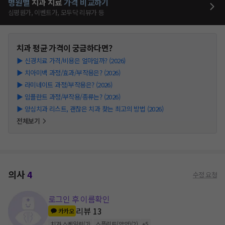
병원별
치과
치료
가격 비교하기
심평원가, 이벤트가, 모두닥 리뷰가 등
치과
평균 가격이 궁금하다면?
▶
신경치료 가격/비용은 얼마일까? (2026)
▶
치아미백 과정/효과/부작용은? (2026)
▶
라미네이트 과정/부작용은? (2026)
▶
임플란트 과정/부작용/종류는? (2026)
▶
양심치과 리스트, 괜찮은 치과 찾는 최고의 방법 (2026)
전체보기
의사
4
수정 요청
로그인 후 이름확인
리뷰
13
카카오
치과 스케일링
(
2
)
스플린트(양악)
(
2
)
+
5