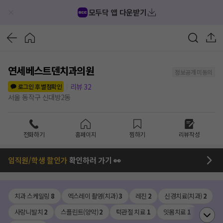
모두닥 앱 다운받기
연세베스트덴치과의원
정보공개 미동의
리뷰
32
로그인 후 별점확인
서울 동작구 신대방2동
전화하기
홈페이지
찜하기
리뷰작성
임직원/학생 할인가
확인하러 가기 👀
치과 스케일링
8
엑스레이 촬영(치과)
3
레진
2
신경치료(치과)
2
사랑니발치
2
스플린트(양악)
2
턱관절 치료
1
잇몸치료
1