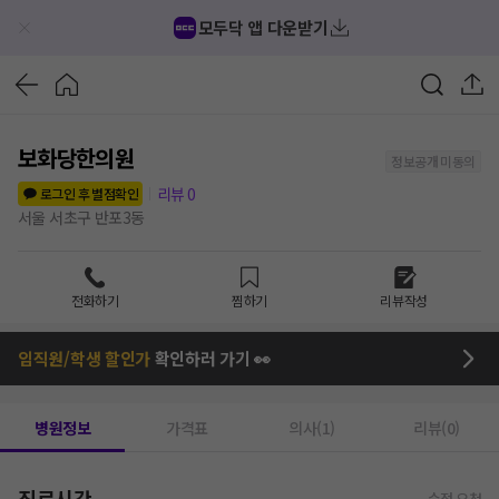
모두닥 앱 다운받기
보화당한의원
정보공개 미동의
리뷰
0
로그인 후 별점확인
서울 서초구 반포3동
전화하기
찜하기
리뷰작성
임직원/학생 할인가
확인하러 가기 👀
병원정보
가격표
의사(1)
리뷰(0)
진료시간
수정 요청