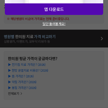
가격표
비급여/급여 진료란?
앱 다운로드
※ 해당병원의 비급여 가격표는 현재 준비중입니다.
일단 둘러볼게요!
병원별
한의원
치료
가격 비교하기
심평원가, 이벤트가, 모두닥 리뷰가 등
한의원
평균 가격이 궁금하다면?
▶
전기침 치료 가격은? (2026)
▶
한방 온열치료 비용은? (2026)
▶
뜸 가격은? (2026)
▶
약침 가격은? (2026)
▶
봉침 가격은? (2026)
전체보기