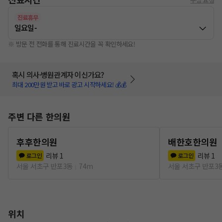
진료휴무
일요일
-
※ 방문 전 전화를 통해 진료시간을 꼭 확인하세요!
혹시 의사·병원관계자 이신가요?
최대 200만원 받고 바로 광고 시작하세요! 💰💰
주변 다른 한의원
후후한의원
배한호한의원
리뷰
1
리뷰
1
로그인
로그인
서울 서초구 반포3동
74m
서울 서초구 반포3
위치