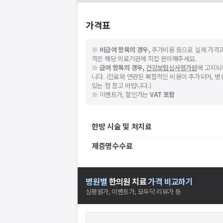
가격표
※
비급여 항목의 경우,
추가비용 등으로 실제 가격과
격은 해당 의료기관에 직접 문의해주세요.
※
급여 항목의 경우,
건강보험심사평가원
에 고지되
니다. (진료와 연관된 복합적인 비용이 추가되어, 
있는 점 참고 바랍니다.)
※ 이벤트가, 할인가는
VAT 포함
한방 시술 및 처치료
제증명수수료
병원별
한의원
치료
가격 비교하기
심평원가, 이벤트가, 모두닥 리뷰가 등