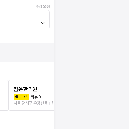
수정 요청
참온한의원
시우한의원
리뷰
0
리뷰
1
로그인
로그인
서울 강서구 우장산동
74m
서울 강서구 화곡