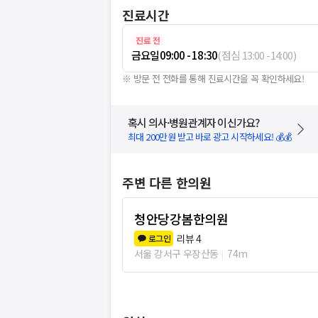
진료시간
진료 전
금요일
09:00 - 18:30
(
점심
13:00
-
14:00
)
※ 방문 전 전화를 통해 진료시간을 꼭 확인하세요!
혹시 의사·병원관계자 이신가요?
최대 200만원 받고 바로 광고 시작하세요! 💰💰
주변 다른 한의원
청안당강봄한의원
리뷰
4
로그인
서울 강서구 우장산동
74m