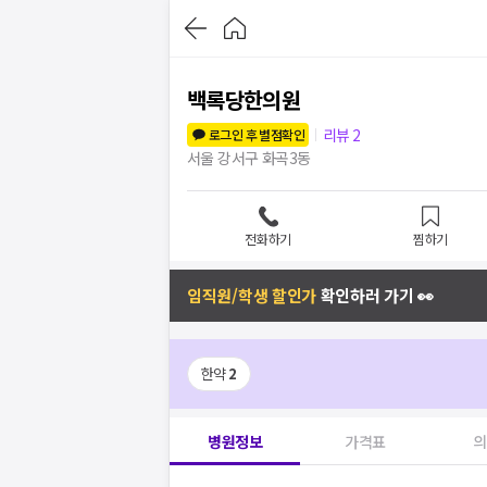
백록당한의원
리뷰
2
로그인 후 별점확인
서울 강서구 화곡3동
전화하기
찜하기
임직원/학생 할인가
확인하러 가기 👀
한약
2
병원정보
가격표
의