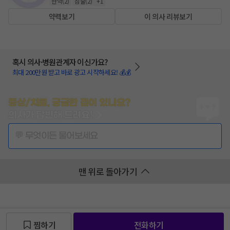
한약
(
2
)
침술
(
2
)
+
1
약력보기
이 의사 리뷰보기
혹시 의사·병원관계자 이신가요?
최대 200만원 받고 바로 광고 시작하세요! 💰💰
증상/치료, 궁금한 점이 있나요?
의사가 답변해 드려요!
💬 무엇이든 물어보세요
맨 위로 돌아가기
찜하기
전화하기