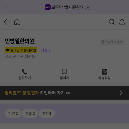
모두닥 앱 다운받기
민병일한의원
정보공개 미동의
리뷰
3
로그인 후 별점확인
서울 관악구 성현동
전화하기
찜하기
리뷰작성
임직원/학생 할인가
확인하러 가기 👀
한약
2
침술
2
부항
1