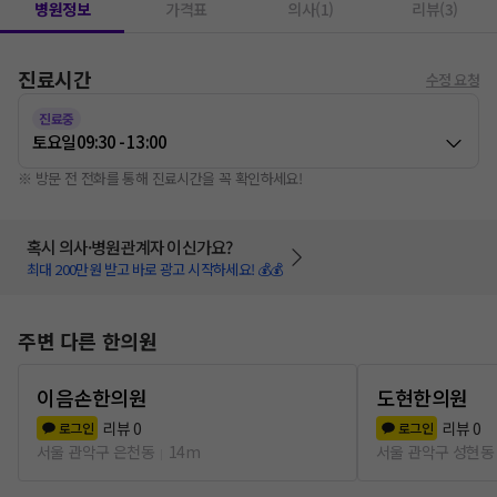
병원정보
가격표
의사(1)
리뷰(3)
진료시간
수정 요청
진료중
토요일
09:30 - 13:00
※ 방문 전 전화를 통해 진료시간을 꼭 확인하세요!
혹시 의사·병원관계자 이신가요?
최대 200만원 받고 바로 광고 시작하세요! 💰💰
주변 다른 한의원
이음손한의원
도현한의원
리뷰
0
리뷰
0
로그인
로그인
서울 관악구 은천동
14m
서울 관악구 성현동