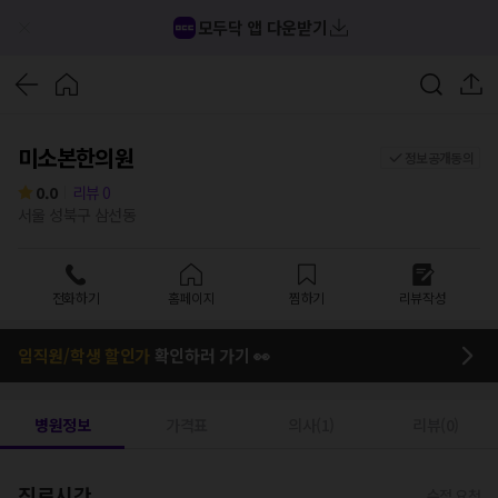
모두닥 앱 다운받기
미소본한의원
정보공개동의
0.0
리뷰
0
서울 성북구 삼선동
전화하기
홈페이지
찜하기
리뷰작성
임직원/학생 할인가
확인하러 가기 👀
병원정보
가격표
의사(1)
리뷰(0)
진료시간
수정 요청