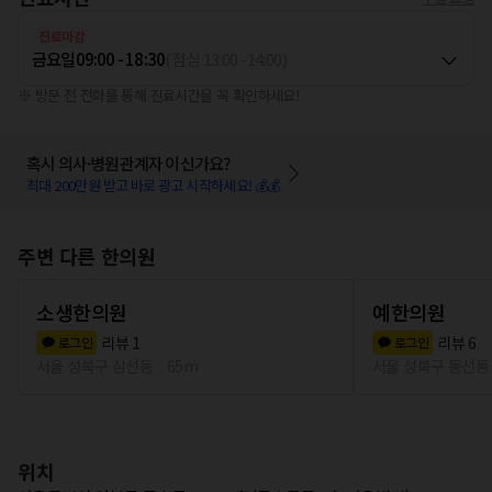
진료마감
금요일
09:00 - 18:30
(
점심
13:00
-
14:00
)
※ 방문 전 전화를 통해 진료시간을 꼭 확인하세요!
혹시 의사·병원관계자 이신가요?
최대 200만원 받고 바로 광고 시작하세요! 💰💰
주변 다른 한의원
소생한의원
예한의원
리뷰
1
리뷰
6
로그인
로그인
서울 성북구 삼선동
65m
서울 성북구 동선동
위치