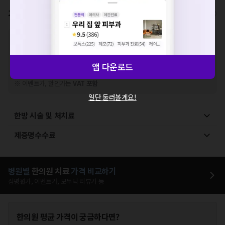
가격표
비급여/급여 진료란?
※
비급여 항목의 경우,
추가비용 등으로 실제 가격과 상이할 수 있으니, 정확
한 가격은 해당 의료기관에 직접 문의해주세요.
※
급여 항목의 경우,
건강보험심사평가원
에 고지되어 있는 급여 진료 기준 가
앱 다운로드
격입니다. (진료와 연관된 복합적인 비용이 추가되어, 병원마다 금액이 다르게
산정될 수 있는 점 참고 바랍니다.)
※ 이벤트가, 할인가는
VAT 포함
일단 둘러볼게요!
한방 시술 및 처치료
제증명수수료
병원별
한의원
치료
가격 비교하기
심평원가, 이벤트가, 모두닥 리뷰가 등
한의원
평균 가격이 궁금하다면?