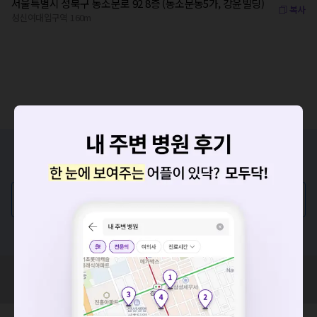
서울특별시 성북구 동소문로 92 8층 (동소문동5가, 강윤빌딩)
복사
성신여대입구역 160m
증상/치료, 궁금한 점이 있나요?
의사가 직접 답해드려요!
💬 무엇이든 물어보세요
혹은, 의료상담 서비스에 다양한 게시글 보러가기
요청하신 작업을 처리하지 못했습니다.
네트워크 또는 서버의 일시적인 오류로, 잠시 후 다시 시도해주
혹시 잘못된 병원정보가 있나요?
세요. 지속적으로 문제가 발생할 경우 모두닥 채널톡으로 문의
모두닥 팀에 알려주세요!
해주세요.
확인