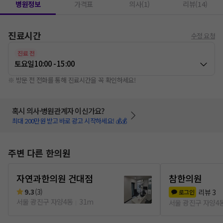
병원정보
가격표
의사(1)
리뷰(14)
진료시간
수정 요청
진료 전
토요일
10:00 - 15:00
※ 방문 전 전화를 통해 진료시간을 꼭 확인하세요!
혹시 의사·병원관계자 이신가요?
최대 200만원 받고 바로 광고 시작하세요! 💰💰
주변 다른 한의원
자연과한의원 건대점
참한의원
9.3
(
3
)
리뷰
3
로그인
서울 광진구 자양4동
31m
서울 광진구 자양4