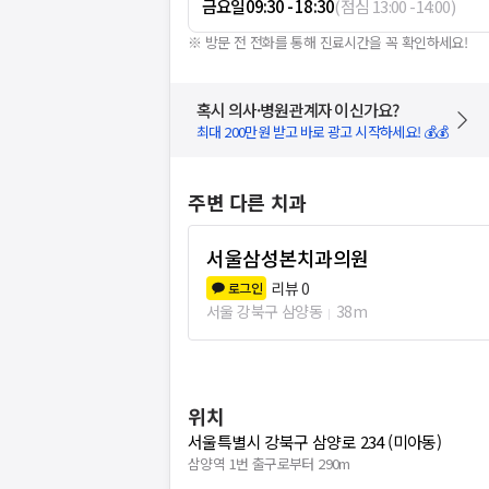
금요일
09:30 - 18:30
(
점심
13:00
-
14:00
)
※ 방문 전 전화를 통해 진료시간을 꼭 확인하세요!
혹시 의사·병원관계자 이신가요?
최대 200만원 받고 바로 광고 시작하세요! 💰💰
주변 다른 치과
서울삼성본치과의원
리뷰
0
로그인
서울 강북구 삼양동
38m
위치
서울특별시 강북구 삼양로 234 (미아동)
삼양역 1번 출구로부터 290m