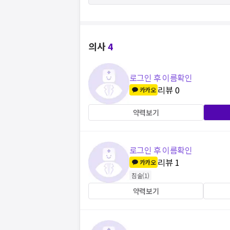
의사
4
로그인 후 이름확인
리뷰
0
카카오
약력보기
로그인 후 이름확인
리뷰
1
카카오
침술
(
1
)
약력보기