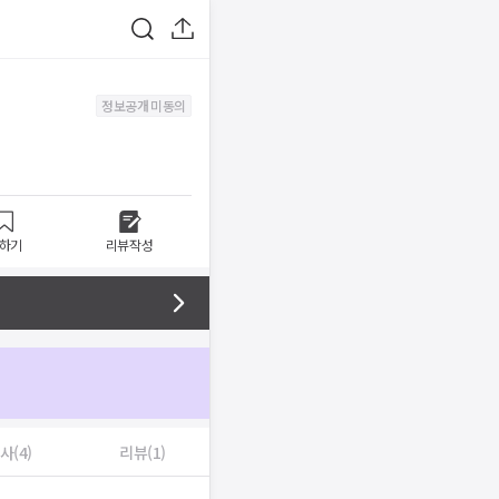
정보공개 미동의
하기
리뷰작성
사(4)
리뷰(1)