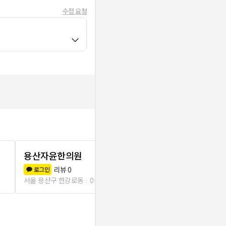
수정 요청
용산자윤한의원
용산보구한
리뷰
0
리뷰
0
로그인
로그인
서울 용산구 한강로동
0m
서울 용산구 한