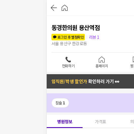
동경한의원 용산역점
리뷰
1
로그인 후 별점확인
서울 용산구 한강로동
전화하기
홈페이지
찜
임직원/학생 할인가
확인하러 가기 👀
침술
1
병원정보
가격표
의