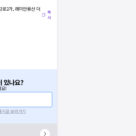
한강로2가, 래미안용산 더
복
사
이 있나요?
요!
 게시글 보러가기