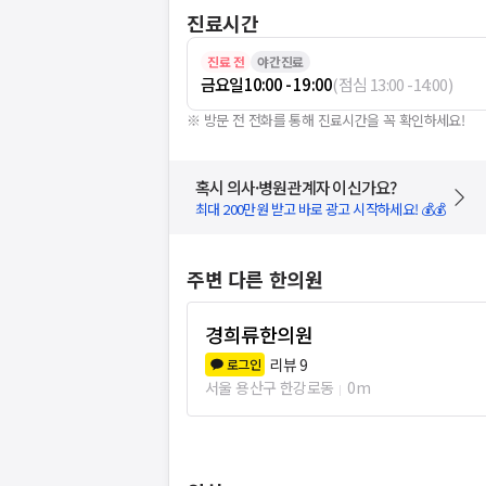
진료시간
진료 전
야간진료
금요일
10:00 - 19:00
(
점심
13:00
-
14:00
)
※ 방문 전 전화를 통해 진료시간을 꼭 확인하세요!
혹시 의사·병원관계자 이신가요?
최대 200만원 받고 바로 광고 시작하세요! 💰💰
주변 다른 한의원
경희류한의원
리뷰
9
로그인
서울 용산구 한강로동
0m