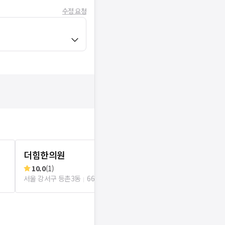
수정 요청
더힘한의원
해온정한의
10.0
(
1
)
리뷰
1
로그인
서울 강서구 등촌3동
66m
서울 강서구 등촌