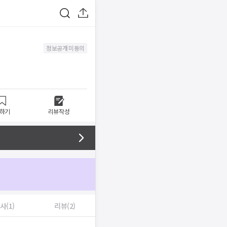
정보공개 미동의
하기
리뷰작성
사(1)
리뷰(2)