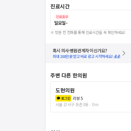
진료시간
진료휴무
일요일
-
※ 방문 전 전화를 통해 진료시간을 꼭 확인하세요!
혹시 의사·병원관계자 이신가요?
최대 200만원 받고 바로 광고 시작하세요! 💰💰
주변 다른 한의원
도현의원
리뷰
5
로그인
서울 강서구 등촌3동
0m