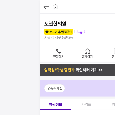
도현한의원
리뷰
2
로그인 후 별점확인
서울 강서구 등촌3동
전화하기
홈페이지
찜
임직원/학생 할인가
확인하러 가기 👀
염증주사
1
병원정보
가격표
의