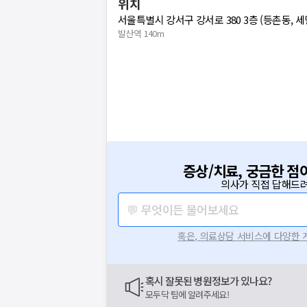
위치
서울특별시 강서구 강서로 380 3층 (등촌동, 
발산역 140m
증상/치료, 궁금한 점
의사가 직접 답해드려
💬 무엇이든 물어보세요
혹은, 의료상담 서비스에 다양한
요청하신 작업을 처리하지 못했습
네트워크 또는 서버의 일시적인 오류로, 잠
혹시 잘못된 병원정보가 있나요?
지속적으로 문제가 발생할 경우 모두닥 채
모두닥 팀에 알려주세요!