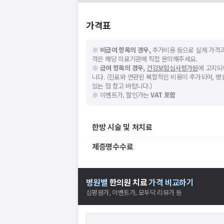
가격표
※
비급여 항목의 경우,
추가비용 등으로 실제 가격과
격은 해당 의료기관에 직접 문의해주세요.
※
급여 항목의 경우,
건강보험심사평가원
에 고지되
니다. (진료와 연관된 복합적인 비용이 추가되어, 
있는 점 참고 바랍니다.)
※ 이벤트가, 할인가는
VAT 포함
한방 시술 및 처치료
제증명수수료
병원별
한의원
치료
가격 비교하기
심평원가, 이벤트가, 모두닥 리뷰가 등