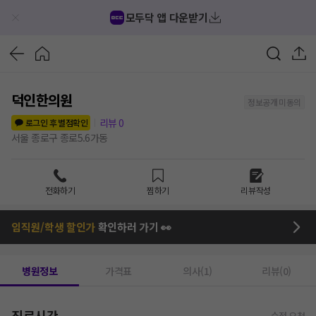
모두닥 앱 다운받기
덕인한의원
정보공개 미동의
리뷰
0
로그인 후 별점확인
서울 종로구 종로5.6가동
전화하기
찜하기
리뷰작성
임직원/학생 할인가
확인하러 가기 👀
병원정보
가격표
의사(1)
리뷰(0)
진료시간
수정 요청