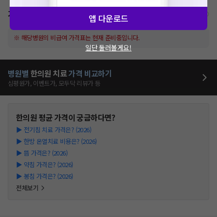
가격표
비급여/급여 진료란?
앱 다운로드
※ 해당병원의 비급여 가격표는 현재 준비중입니다.
일단 둘러볼게요!
병원별
한의원
치료
가격 비교하기
심평원가, 이벤트가, 모두닥 리뷰가 등
한의원
평균 가격이 궁금하다면?
▶
전기침 치료 가격은? (2026)
▶
한방 온열치료 비용은? (2026)
▶
뜸 가격은? (2026)
▶
약침 가격은? (2026)
▶
봉침 가격은? (2026)
전체보기