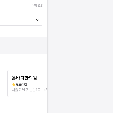
수정 요청
온바디한의원
김정국한의
9.0
(
18
)
리뷰
0
로그인
서울 강남구 논현1동
48m
서울 강남구 역삼