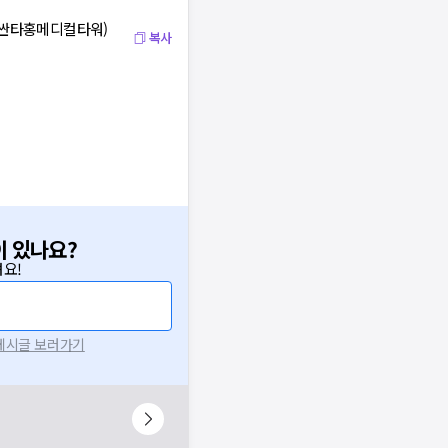
, 싼타홍메디컬타워)
복사
이 있나요?
요!
 게시글 보러가기