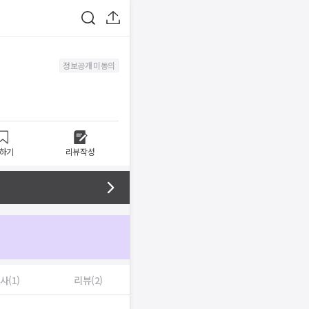
정보공개 미동의
하기
리뷰작성
사(1)
리뷰(2)