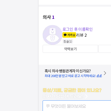
의사
1
로그인 후 이름확인
리뷰
2
카카오
침술
(
1
)
약력보기
혹시 의사·병원관계자 이신가요?
최대 200만원 받고 바로 광고 시작하세요! 💰💰
증상/치료, 궁금한 점이 있나요?
의사가 답변해 드려요!
💬 무엇이든 물어보세요