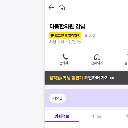
더봄한의원 강남
리뷰
2
로그인 후 별점확인
서울 강남구 논현1동
전화하기
홈페이지
찜
임직원/학생 할인가
확인하러 가기 👀
침술
1
병원정보
가격표
의