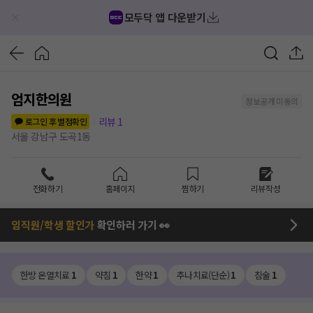
모두닥 앱 다운받기
엄지한의원
정보공개 미동의
리뷰
1
로그인 후 별점확인
서울 강남구 도곡1동
전화하기
홈페이지
찜하기
리뷰작성
임직원/학생 할인가
확인하러 가기 👀
한방 온열치료
1
약침
1
한약
1
추나치료(단순)
1
침술
1