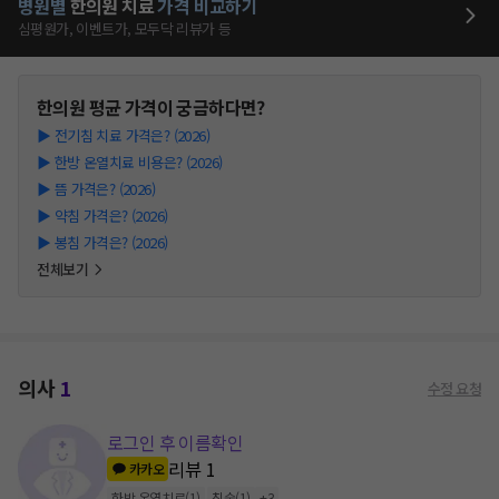
병원별
한의원
치료
가격 비교하기
심평원가, 이벤트가, 모두닥 리뷰가 등
한의원
평균 가격이 궁금하다면?
▶
전기침 치료 가격은? (2026)
▶
한방 온열치료 비용은? (2026)
▶
뜸 가격은? (2026)
▶
약침 가격은? (2026)
▶
봉침 가격은? (2026)
전체보기
의사
1
수정 요청
로그인 후 이름확인
리뷰
1
카카오
한방 온열치료
(
1
)
침술
(
1
)
+
3