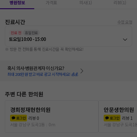
병원정보
가격표
의사(1)
리뷰(1)
진료시간
수정 요청
진료 전
휴일진료
토요일
10:00 - 15:00
※ 방문 전 전화를 통해 진료시간을 꼭 확인하세요!
혹시 의사·병원관계자 이신가요?
최대 200만원 받고 바로 광고 시작하세요! 💰💰
주변 다른 한의원
경희정재현한의원
안문생한의원
리뷰
0
리뷰
1
로그인
로그인
서울 강남구 도곡1동
0m
서울 강남구 도곡1