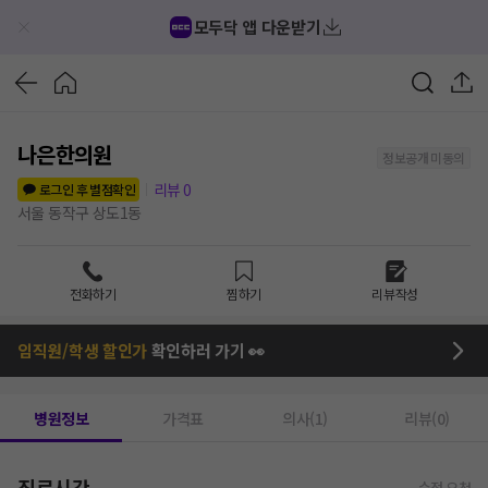
모두닥 앱 다운받기
나은한의원
정보공개 미동의
리뷰
0
로그인 후 별점확인
서울 동작구 상도1동
전화하기
찜하기
리뷰작성
임직원/학생 할인가
확인하러 가기 👀
병원정보
가격표
의사(1)
리뷰(0)
진료시간
수정 요청