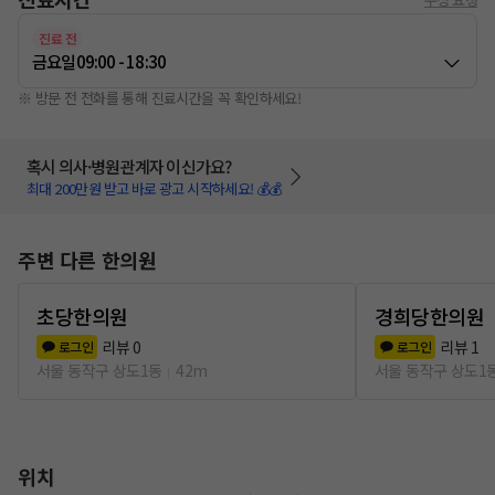
진료 전
금요일
09:00 - 18:30
※ 방문 전 전화를 통해 진료시간을 꼭 확인하세요!
혹시 의사·병원관계자 이신가요?
최대 200만원 받고 바로 광고 시작하세요! 💰💰
주변 다른 한의원
초당한의원
경희당한의원
리뷰
0
리뷰
1
로그인
로그인
서울 동작구 상도1동
42m
서울 동작구 상도1
위치