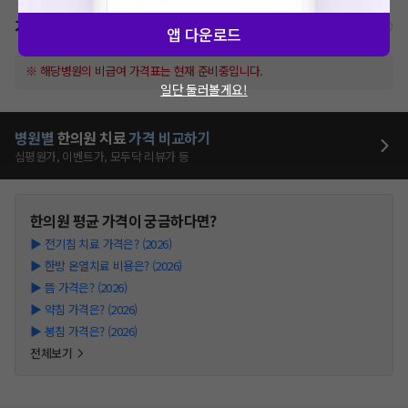
가격표
비급여/급여 진료란?
앱 다운로드
※ 해당병원의 비급여 가격표는 현재 준비중입니다.
일단 둘러볼게요!
병원별
한의원
치료
가격 비교하기
심평원가, 이벤트가, 모두닥 리뷰가 등
한의원
평균 가격이 궁금하다면?
▶
전기침 치료 가격은? (2026)
▶
한방 온열치료 비용은? (2026)
▶
뜸 가격은? (2026)
▶
약침 가격은? (2026)
▶
봉침 가격은? (2026)
전체보기