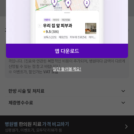
혹시 잘못된 병원정보가 있나요?
모두닥 팀에 알려주세요!
가격표
비급여/급여 진료란?
※
비급여 항목의 경우,
추가비용 등으로 실제 가격과 상이할 수 있으니, 정확
앱 다운로드
한 가격은 해당 의료기관에 직접 문의해주세요.
※
급여 항목의 경우,
건강보험심사평가원
에 고지되어 있는 급여 진료 기준 가
격입니다. (진료와 연관된 복합적인 비용이 추가되어, 병원마다 금액이 다르게
산정될 수 있는 점 참고 바랍니다.)
일단 둘러볼게요!
※ 이벤트가, 할인가는
VAT 포함
한방 시술 및 처치료
제증명수수료
병원별
한의원
치료
가격 비교하기
심평원가, 이벤트가, 모두닥 리뷰가 등