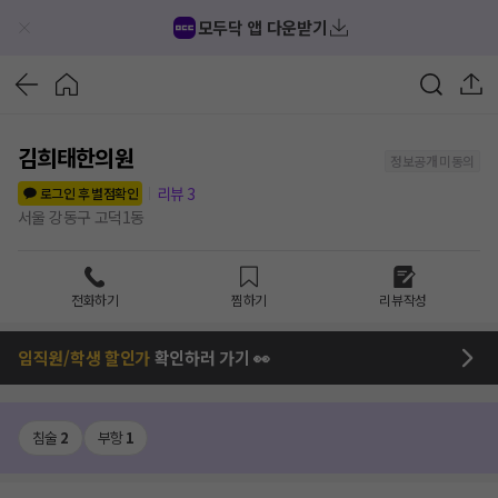
모두닥 앱 다운받기
김희태한의원
정보공개 미동의
리뷰
3
로그인 후 별점확인
서울 강동구 고덕1동
전화하기
찜하기
리뷰작성
임직원/학생 할인가
확인하러 가기 👀
침술
2
부항
1