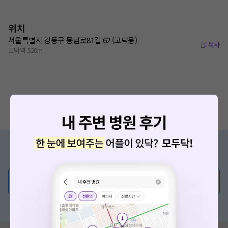
위치
서울특별시 강동구 동남로81길 62 (고덕동)
복사
고덕역 520m
증상/치료, 궁금한 점이 있나요?
의사가 직접 답해드려요!
💬 무엇이든 물어보세요
혹은, 의료상담 서비스에 다양한 게시글 보러가기