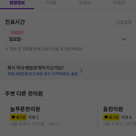
병원정보
가격표
의사(1)
리뷰(3)
진료시간
수정 요청
진료휴무
일요일
-
※ 방문 전 전화를 통해 진료시간을 꼭 확인하세요!
혹시 의사·병원관계자 이신가요?
최대 200만원 받고 바로 광고 시작하세요! 💰💰
주변 다른 한의원
늘푸른한의원
돔한의원
리뷰
1
리뷰
4
로그인
로그인
서울 강동구 고덕1동
166m
서울 강동구 고덕1