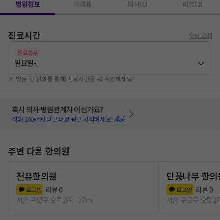
병원정보
가격표
의사(1)
리뷰(2)
진료시간
수정 요청
진료휴무
일요일
-
※ 방문 전 전화를 통해 진료시간을 꼭 확인하세요!
혹시 의사·병원관계자 이신가요?
최대 200만원 받고 바로 광고 시작하세요! 💰💰
주변 다른 한의원
천유한의원
단풍나무 한의
리뷰
0
리뷰
0
로그인
로그인
서울 구로구 오류2동
37m
서울 구로구 오류2