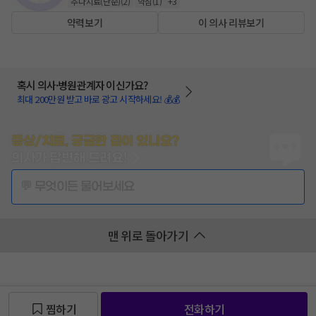
추나치료(단순)
(
2
)
약침
(
1
)
+
3
약력보기
이 의사 리뷰보기
혹시 의사·병원관계자 이신가요?
최대 200만원 받고 바로 광고 시작하세요! 💰💰
증상/치료, 궁금한 점이 있나요?
의사가 답변해 드려요!
💬 무엇이든 물어보세요
맨 위로 돌아가기
찜하기
전화하기