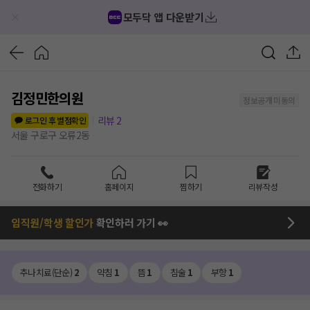
모두닥 앱 다운받기
김정민한의원
정보공개 미동의
리뷰
2
로그인 후 별점확인
서울 구로구 오류2동
전화하기
홈페이지
찜하기
리뷰작성
임직원/학생 할인가
확인하러 가기 👀
추나치료(단순)
2
약침
1
뜸
1
침술
1
부항
1