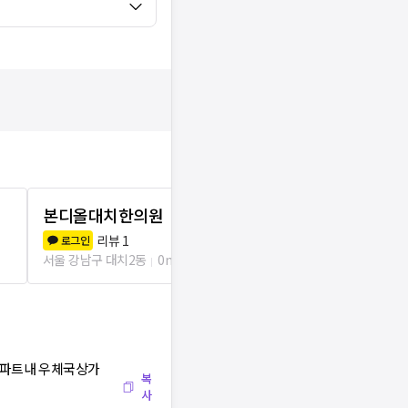
본디올대치한의원
신한의원
리뷰
1
리뷰
7
로그인
로그인
서울 강남구 대치2동
0m
서울 강남구 대치
마아파트내 우체국상가
복
사