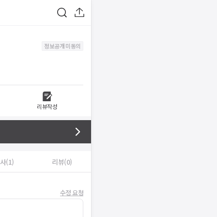
정보공개 미동의
리뷰작성
사(1)
리뷰(0)
수정 요청