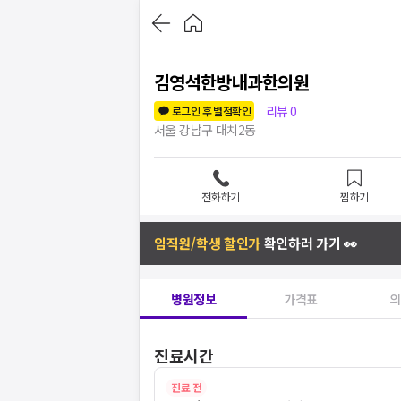
김영석한방내과한의원
리뷰
0
로그인 후 별점확인
서울 강남구 대치2동
전화하기
찜하기
임직원/학생 할인가
확인하러 가기 👀
병원정보
가격표
의
진료시간
진료 전