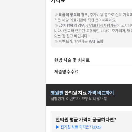
가격표
※
비급여 항목의 경우,
추가비용 등으로 실제 가격과
격은 해당 의료기관에 직접 문의해주세요.
※
급여 항목의 경우,
건강보험심사평가원
에 고지되
니다. (진료와 연관된 복합적인 비용이 추가되어, 
있는 점 참고 바랍니다.)
※ 이벤트가, 할인가는
VAT 포함
한방 시술 및 처치료
제증명수수료
병원별
한의원
치료
가격 비교하기
심평원가, 이벤트가, 모두닥 리뷰가 등
한의원
평균 가격이 궁금하다면?
▶
전기침 치료 가격은? (2026)