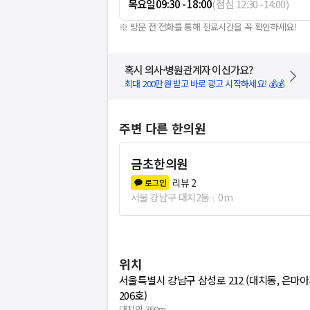
목요일
09:30 - 18:00
(
점심
12:30
-
14:00
)
※ 방문 전 전화를 통해 진료시간을 꼭 확인하세요!
혹시 의사·병원관계자 이신가요?
최대 200만원 받고 바로 광고 시작하세요! 💰💰
주변 다른 한의원
금초한의원
리뷰
2
로그인
서울 강남구 대치2동
0m
위치
서울특별시 강남구 삼성로 212 (대치동, 은
206호)
대치역 360m