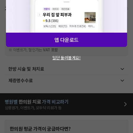
가격표
비급여/급여 진료란?
※
비급여 항목의 경우,
추가비용 등으로 실제 가격과 상이할 수 있으니, 정확
한 가격은 해당 의료기관에 직접 문의해주세요.
※
급여 항목의 경우,
건강보험심사평가원
에 고지되어 있는 급여 진료 기준 가
앱 다운로드
격입니다. (진료와 연관된 복합적인 비용이 추가되어, 병원마다 금액이 다르게
산정될 수 있는 점 참고 바랍니다.)
※ 이벤트가, 할인가는
VAT 포함
일단 둘러볼게요!
한방 시술 및 처치료
제증명수수료
병원별
한의원
치료
가격 비교하기
심평원가, 이벤트가, 모두닥 리뷰가 등
한의원
평균 가격이 궁금하다면?