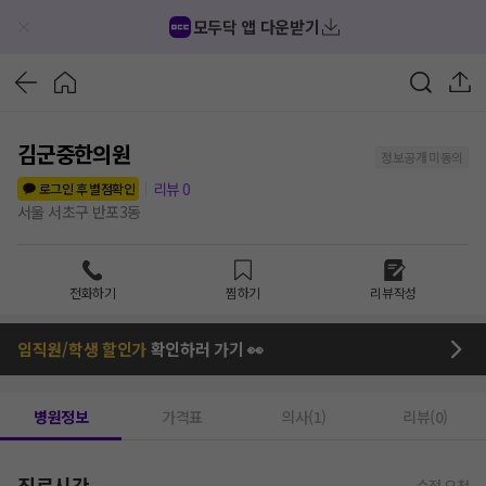
모두닥 앱 다운받기
김군중한의원
정보공개 미동의
리뷰
0
로그인 후 별점확인
서울 서초구 반포3동
전화하기
찜하기
리뷰작성
임직원/학생 할인가
확인하러 가기 👀
병원정보
가격표
의사(1)
리뷰(0)
진료시간
수정 요청