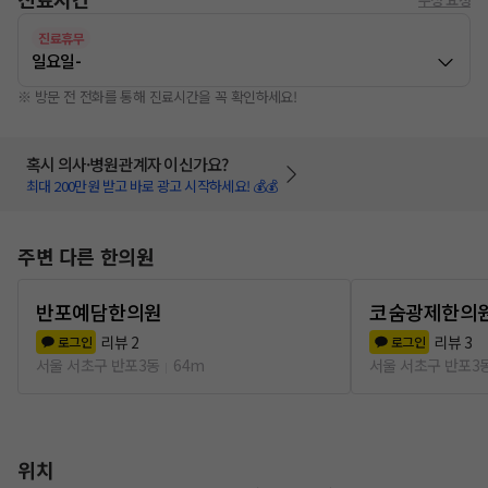
진료휴무
일요일
-
※ 방문 전 전화를 통해 진료시간을 꼭 확인하세요!
혹시 의사·병원관계자 이신가요?
최대 200만원 받고 바로 광고 시작하세요! 💰💰
주변 다른 한의원
반포예담한의원
코숨광제한의
리뷰
2
리뷰
3
로그인
로그인
서울 서초구 반포3동
64m
서울 서초구 반포3
위치