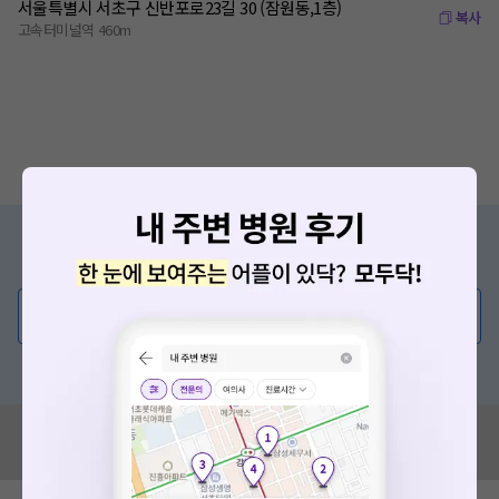
서울특별시 서초구 신반포로23길 30 (잠원동,1층)
복사
고속터미널역 460m
증상/치료, 궁금한 점이 있나요?
의사가 직접 답해드려요!
💬 무엇이든 물어보세요
혹은, 의료상담 서비스에 다양한 게시글 보러가기
혹시 잘못된 병원정보가 있나요?
확인
모두닥 팀에 알려주세요!