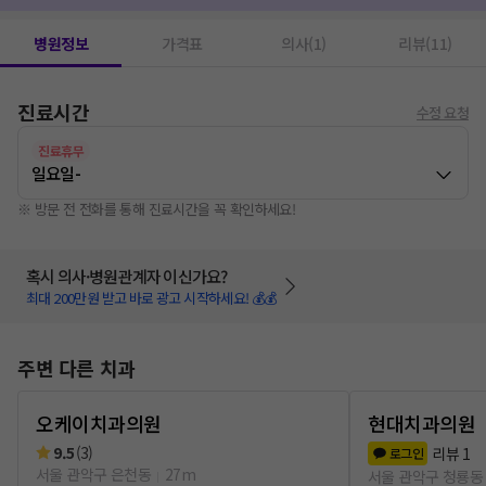
병원정보
가격표
의사(1)
리뷰(11)
진료시간
수정 요청
진료휴무
일요일
-
※ 방문 전 전화를 통해 진료시간을 꼭 확인하세요!
혹시 의사·병원관계자 이신가요?
최대 200만원 받고 바로 광고 시작하세요! 💰💰
주변 다른 치과
오케이치과의원
현대치과의원
9.5
(
3
)
리뷰
1
로그인
서울 관악구 은천동
27m
서울 관악구 청룡동