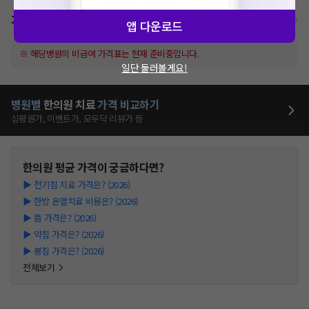
가격표
비급여/급여 진료란?
앱 다운로드
※ 해당병원의 비급여 가격표는 현재 준비중입니다.
일단 둘러볼게요!
병원별
한의원
치료
가격 비교하기
심평원가, 이벤트가, 모두닥 리뷰가 등
한의원
평균 가격이 궁금하다면?
▶
전기침 치료 가격은? (2026)
▶
한방 온열치료 비용은? (2026)
▶
뜸 가격은? (2026)
▶
약침 가격은? (2026)
▶
봉침 가격은? (2026)
전체보기