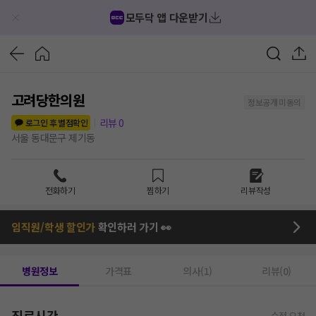
모두닥 앱 다운받기
고려당한의원
정보공개 미동의
리뷰
0
로그인 후 별점확인
서울 동대문구 제기동
전화하기
찜하기
리뷰작성
임직원/학생 할인가
확인하러 가기 👀
병원정보
가격표
의사(1)
리뷰(0)
진료시간
수정 요청