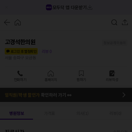
모두닥 앱 다운받기
고경석한의원
정보공개 미동의
리뷰
0
로그인 후 별점확인
서울 송파구 오금동
전화하기
홈페이지
찜하기
리뷰작성
임직원/학생 할인가
확인하러 가기 👀
병원정보
가격표
의사(1)
리뷰(0)
진료시간
수정 요청