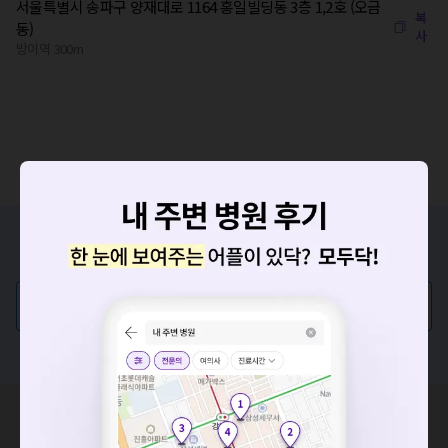
서울특별시 송파구 양재대로 1164 홍일빌딩동 3층 1,2호 (오금
복
동)
사
방이역 300m
증상/치료, 궁금한 점이 있나요?
의사가 직접 답해드려요!
💬 무엇이든 물어보세요
혹은, 의료상담 서비스에 다양한 게시글 보러가기
요청하신 작업을 처리하지 못했습니다.
네트워크 또는 서버의 일시적인 오류로, 잠시 후 다시 시도해주
혹시 잘못된 병원정보가 있나요?
세요. 지속적으로 문제가 발생할 경우 모두닥 채널톡으로 문의
모두닥 팀에 알려주세요!
해주세요.