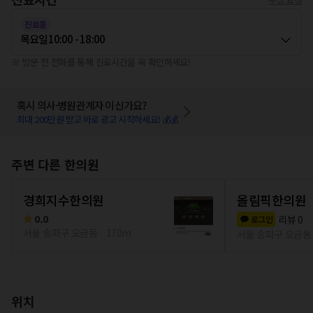
진료중
목요일
10:00 - 18:00
※ 방문 전 전화를 통해 진료시간을 꼭 확인하세요!
혹시 의사·병원관계자 이신가요?
최대 200만원 받고 바로 광고 시작하세요! 💰💰
주변 다른 한의원
경희지수한의원
올림픽한의원
0.0
리뷰
0
로그인
서울 송파구 오금동
170m
서울 송파구 오금동
위치