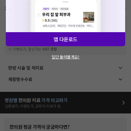
가격표
비급여/급여 진료란?
※
비급여 항목의 경우,
추가비용 등으로 실제 가격과 상이할 수 있으니, 정확
한 가격은 해당 의료기관에 직접 문의해주세요.
※
급여 항목의 경우,
건강보험심사평가원
에 고지되어 있는 급여 진료 기준 가
앱 다운로드
격입니다. (진료와 연관된 복합적인 비용이 추가되어, 병원마다 금액이 다르게
산정될 수 있는 점 참고 바랍니다.)
※ 이벤트가, 할인가는
VAT 포함
일단 둘러볼게요!
한방 시술 및 처치료
제증명수수료
병원별
한의원
치료
가격 비교하기
심평원가, 이벤트가, 모두닥 리뷰가 등
한의원
평균 가격이 궁금하다면?