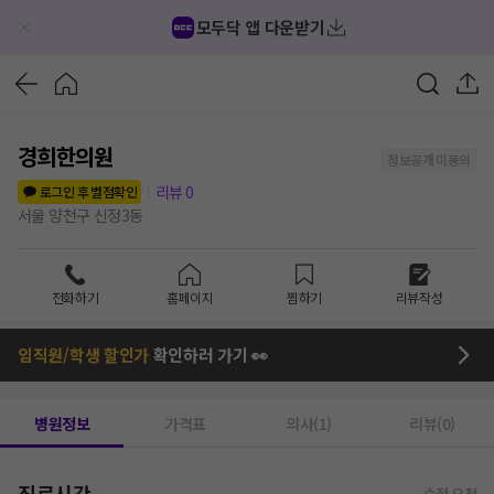
모두닥 앱 다운받기
경희한의원
정보공개 미동의
리뷰
0
로그인 후 별점확인
서울 양천구 신정3동
전화하기
홈페이지
찜하기
리뷰작성
임직원/학생 할인가
확인하러 가기 👀
병원정보
가격표
의사(1)
리뷰(0)
진료시간
수정 요청