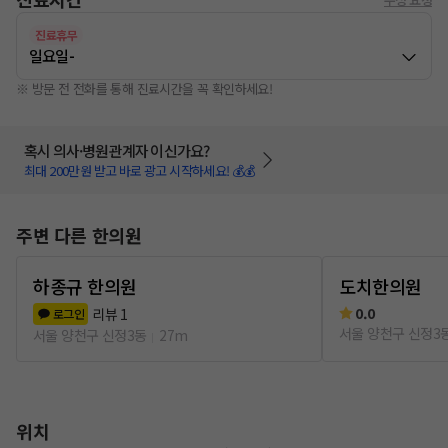
진료휴무
일요일
-
※ 방문 전 전화를 통해 진료시간을 꼭 확인하세요!
혹시 의사·병원관계자 이신가요?
최대 200만원 받고 바로 광고 시작하세요! 💰💰
주변 다른 한의원
하종규 한의원
도치한의원
0.0
리뷰
1
로그인
서울 양천구 신정3
서울 양천구 신정3동
27m
위치