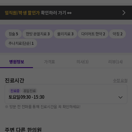
임직원/학생 할인가
확인하러 가기 👀
침술
5
한방 온열치료
3
물리치료
3
다이어트 한약
2
약침
2
추나치료(단순)
1
병원정보
가격표
의사(3)
리뷰(14)
진료시간
수정 요청
진료중
휴일진료
토요일
09:30 - 15:30
※ 방문 전 전화를 통해 진료시간을 꼭 확인하세요!
주변 다른 한의원