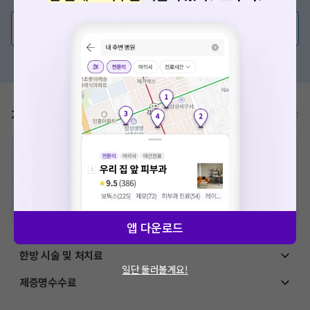
의사가 직접 답해드려요!
💬 무엇이든 물어보세요
혹은, 의료상담 서비스에 다양한 게시글 보러가기
가격표
비급여/급여 진료란?
※
비급여 항목의 경우,
추가비용 등으로 실제 가격과 상이할 수 있으니, 정확
한 가격은 해당 의료기관에 직접 문의해주세요.
※
급여 항목의 경우,
건강보험심사평가원
에 고지되어 있는 급여 진료 기준 가
격입니다. (진료와 연관된 복합적인 비용이 추가되어, 병원마다 금액이 다르게
산정될 수 있는 점 참고 바랍니다.)
※ 이벤트가, 할인가는
VAT 포함
앱 다운로드
한방 시술 및 처치료
일단 둘러볼게요!
제증명수수료