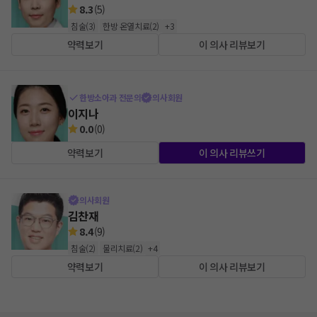
8.3
(
5
)
침술
(
3
)
한방 온열치료
(
2
)
+
3
약력보기
이 의사 리뷰보기
한방소아과 전문의
의사회원
이지나
0.0
(
0
)
약력보기
이 의사 리뷰쓰기
의사회원
김찬재
8.4
(
9
)
침술
(
2
)
물리치료
(
2
)
+
4
약력보기
이 의사 리뷰보기