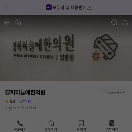
모두닥 앱 다운받기
1
/
5
경희하늘애한의원
정보공개동의
8.4
리뷰
14
서울 광진구 광장동
전화하기
홈페이지
찜하기
리뷰작성