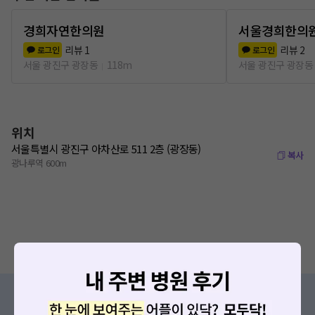
경희자연한의원
서울경희한의
리뷰
1
리뷰
2
로그인
로그인
서울 광진구 광장동
118m
서울 광진구 광장동
위치
서울특별시 광진구 아차산로 511 2층 (광장동)
복사
광나루역 600m
증상/치료, 궁금한 점이 있나요?