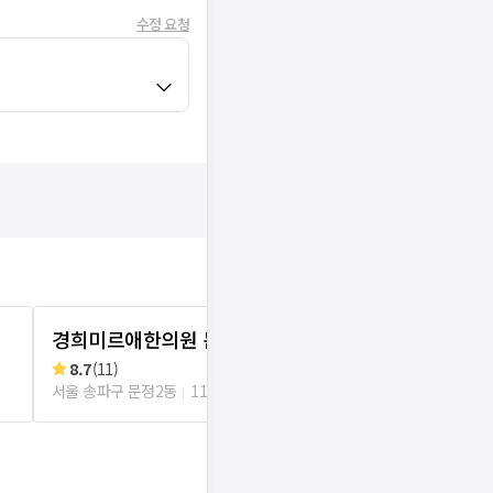
수정 요청
경희미르애한의원 문정점
경락재한의
8.7
(
11
)
리뷰
0
로그인
서울 송파구 문정2동
113m
서울 송파구 문정