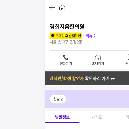
경희지음한의원
리뷰
2
로그인 후 별점확인
서울 송파구 문정2동
전화하기
홈페이지
찜
임직원/학생 할인가
확인하러 가기 👀
침술
2
병원정보
가격표
의