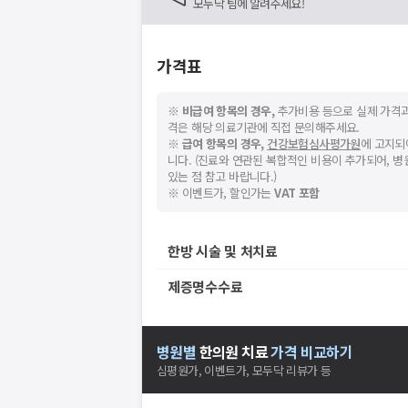
모두닥 팀에 알려주세요!
가격표
※
비급여 항목의 경우,
추가비용 등으로 실제 가격과
격은 해당 의료기관에 직접 문의해주세요.
※
급여 항목의 경우,
건강보험심사평가원
에 고지되
니다. (진료와 연관된 복합적인 비용이 추가되어, 
있는 점 참고 바랍니다.)
※ 이벤트가, 할인가는
VAT 포함
한방 시술 및 처치료
제증명수수료
병원별
한의원
치료
가격 비교하기
심평원가, 이벤트가, 모두닥 리뷰가 등