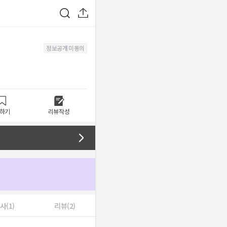
정보공개 미동의
하기
리뷰작성
사(1)
리뷰(2)