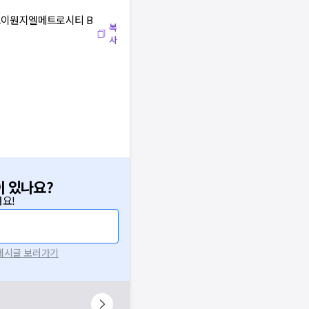
브이원지엘메트로시티 B
복
사
이 있나요?
요!
 게시글 보러가기