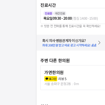
진료시간
진료중
야간진료
목요일
09:30 - 20:00
(
점심
14:00
-
15:00
)
※ 방문 전 전화를 통해 진료시간을 꼭 확인하세요!
혹시 의사·병원관계자 이신가요?
최대 200만원 받고 바로 광고 시작하세요! 💰💰
주변 다른 한의원
가연한의원
리뷰
5
로그인
서울 송파구 문정2동
0m