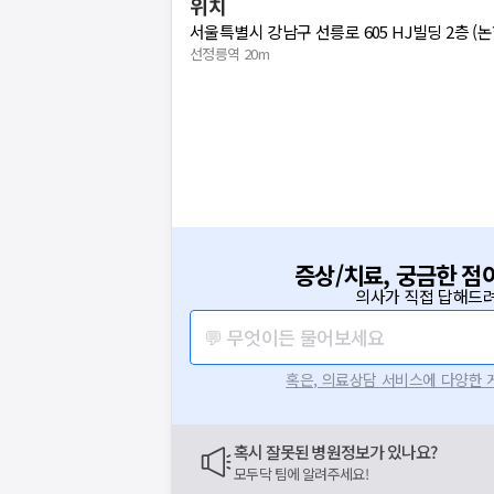
위치
서울특별시 강남구 선릉로 605 HJ빌딩 2층 (논
선정릉역 20m
증상/치료, 궁금한 점
보는
의사가 직접 답해드려
닥
💬 무엇이든 물어보세요
닥
이 앞장섭니다
혹은, 의료상담 서비스에 다양한
라로
요청하신 작업을 처리하지 못했습
주세요
네트워크 또는 서버의 일시적인 오류로, 잠
혹시 잘못된 병원정보가 있나요?
지속적으로 문제가 발생할 경우 모두닥 채
모두닥 팀에 알려주세요!