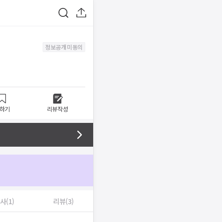
정보공개 미동의
하기
리뷰작성
사(1)
리뷰(3)