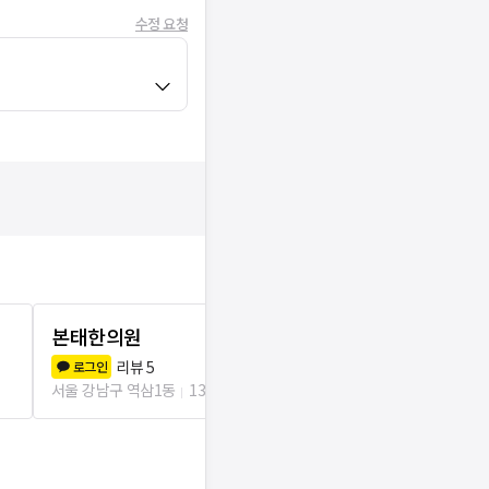
수정 요청
본태한의원
서정한의원
0.0
리뷰
5
로그인
서울 강남구 삼성
서울 강남구 역삼1동
132m