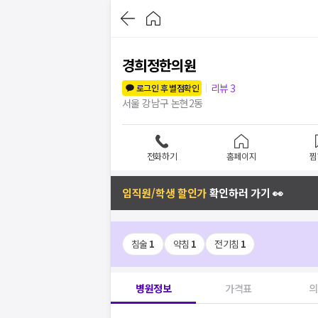
경희정한의원
리뷰
3
로그인 후 별점확인
서울 강남구 논현2동
전화하기
홈페이지
찜
임직원/학생 할인가
확인하러 가기 👀
침술
1
약침
1
전기침
1
병원정보
가격표
의