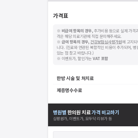
가격표
※
비급여 항목의 경우,
추가비용 등으로 실제 가격과
격은 해당 의료기관에 직접 문의해주세요.
※
급여 항목의 경우,
건강보험심사평가원
에 고지되
스토어에서
니다. (진료와 연관된 복합적인 비용이 추가되어, 
니다.
있는 점 참고 바랍니다.)
※ 이벤트가, 할인가는
VAT 포함
한방 시술 및 처치료
제증명수수료
병원별
한의원
치료
가격 비교하기
심평원가, 이벤트가, 모두닥 리뷰가 등