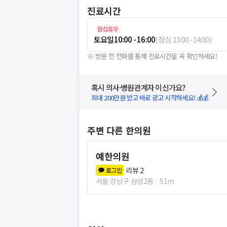
진료시간
점심휴무
토요일
10:00 - 16:00
(
점심
13:00
-
14:00
)
※ 방문 전 전화를 통해 진료시간을 꼭 확인하세요!
혹시 의사·병원관계자 이신가요?
최대 200만원 받고 바로 광고 시작하세요! 💰💰
주변 다른 한의원
예한의원
리뷰
2
로그인
서울 강남구 삼성2동
51m