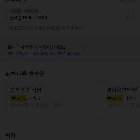
진료중
야간진료
금요일
09:00 - 19:00
※ 방문 전 전화를 통해 진료시간을 꼭 확인하세요!
혹시 의사·병원관계자 이신가요?
최대 200만원 받고 바로 광고 시작하세요! 💰💰
주변 다른 한의원
동의생한의원
경희온한의원
리뷰
3
리뷰
2
로그인
로그인
서울 동대문구 장안1동
58m
서울 동대문구 장안
위치