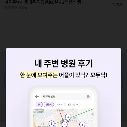
서울특별시 동대문구 장한로6길 4 2층 (장안동)
복사
장한평역 300m
증상/치료, 궁금한 점이 있나요?
의사가 직접 답해드려요!
💬 무엇이든 물어보세요
혹은, 의료상담 서비스에 다양한 게시글 보러가기
요청하신 작업을 처리하지 못했습니다.
혹시 잘못된 병원정보가 있나요?
네트워크 또는 서버의 일시적인 오류로, 잠시 후 다시 시도해주
모두닥 팀에 알려주세요!
세요. 지속적으로 문제가 발생할 경우 모두닥 채널톡으로 문의
해주세요.