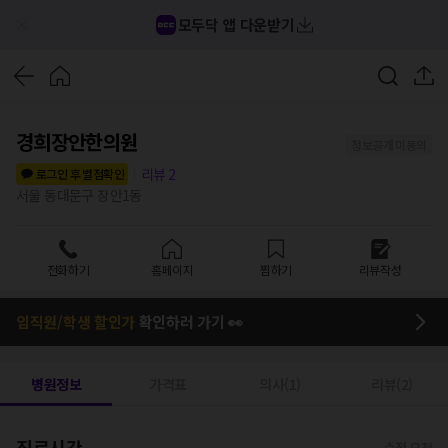
모두닥 앱 다운받기
경희장안한의원
정보공개 미동의
리뷰
2
로그인 후 별점확인
서울 동대문구 장안1동
전화하기
홈페이지
찜하기
리뷰작성
임직원/학생 할인가
확인하러 가기 👀
병원정보
가격표
의사(1)
리뷰(2)
진료시간
수정 요청