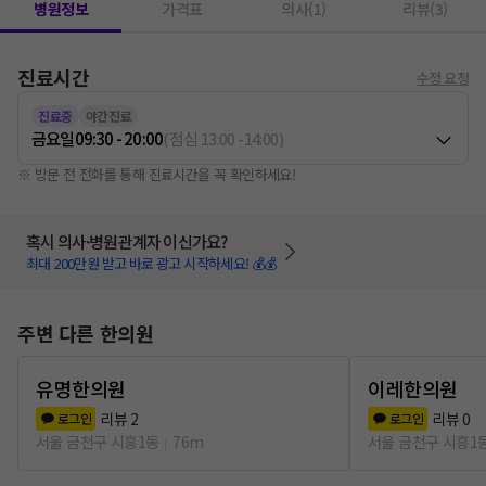
병원정보
가격표
의사(1)
리뷰(3)
진료시간
수정 요청
진료중
야간진료
금요일
09:30 - 20:00
(
점심
13:00
-
14:00
)
※ 방문 전 전화를 통해 진료시간을 꼭 확인하세요!
혹시 의사·병원관계자 이신가요?
최대 200만원 받고 바로 광고 시작하세요! 💰💰
주변 다른 한의원
유명한의원
이레한의원
리뷰
2
리뷰
0
로그인
로그인
서울 금천구 시흥1동
76m
서울 금천구 시흥1