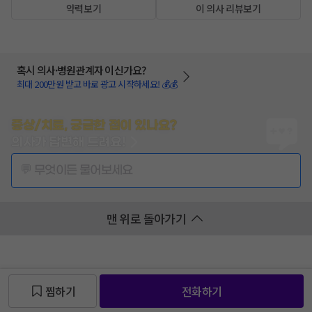
약력보기
이 의사 리뷰보기
혹시 의사·병원관계자 이신가요?
최대 200만원 받고 바로 광고 시작하세요! 💰💰
증상/치료, 궁금한 점이 있나요?
의사가 답변해 드려요!
💬 무엇이든 물어보세요
맨 위로 돌아가기
찜하기
전화하기
찜 목록보기
찜 목록보기