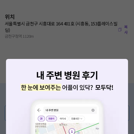
위치
서울특별시 금천구 시흥대로 164 401호 (시흥동, 153플레이스빌
복
딩)
사
금천구청역 1120m
증상/치료, 궁금한 점이 있나요?
의사가 직접 답해드려요!
💬 무엇이든 물어보세요
혹은, 의료상담 서비스에 다양한 게시글 보러가기