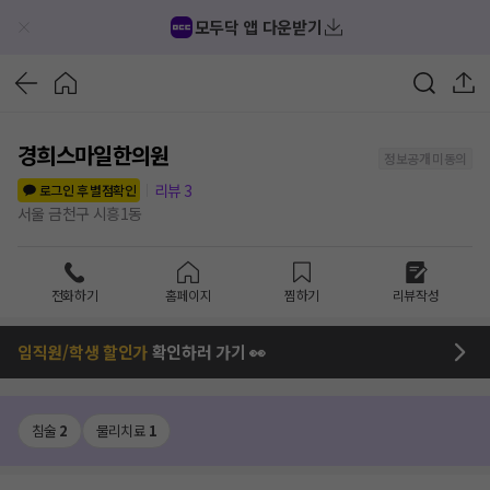
모두닥 앱 다운받기
경희스마일한의원
정보공개 미동의
리뷰
3
로그인 후 별점확인
서울 금천구 시흥1동
전화하기
홈페이지
찜하기
리뷰작성
임직원/학생 할인가
확인하러 가기 👀
침술
2
물리치료
1