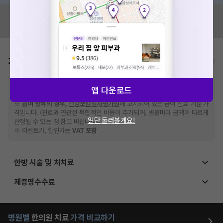
혹시 잘못된 병원정보가 있나요?
모두닥 팀에 알려주세요!
가격표
비급여/급여 진료란?
※
비급여 항목의 경우,
추가비용 등으로 실제 가격과 상이할 수 있으니, 정확
앱 다운로드
한 가격은 해당 의료기관에 직접 문의해주세요.
※
급여 항목의 경우,
건강보험심사평가원
에 고지되어 있는 급여 진료 기준 가
격입니다. (진료와 연관된 복합적인 비용이 추가되어, 병원마다 금액이 다르게
일단 둘러볼게요!
산정될 수 있는 점 참고 바랍니다.)
※ 이벤트가, 할인가는
VAT 포함
한방 시술 및 처치료
제증명수수료
병원별
한의원
치료
가격 비교하기