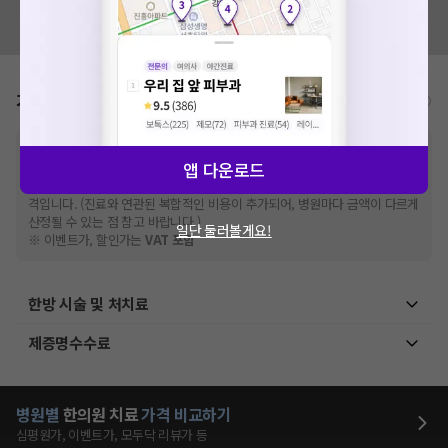
혹시 잘못된 병원정보가 있나요?
모두닥 팀에 알려주세요!
가격표
비급여/급여 진료란?
※
비급여 항목의 경우,
추가비용 등으로 실제 가격과 상이할 수 있으니, 정확
앱 다운로드
한 가격은 해당 의료기관에 직접 문의해주세요.
※
급여 항목의 경우,
건강보험심사평가원
에 고지되어 있는 급여 진료 기준 가
격입니다. (진료와 연관된 복합적인 비용이 추가되어, 병원마다 금액이 다르게
산정될 수 있는 점 참고 바랍니다.)
일단 둘러볼게요!
※ 이벤트가, 할인가는
VAT 포함
한방 시술 및 처치료
제증명수수료
병원별
한의원
치료
가격 비교하기
심평원가, 이벤트가, 모두닥 리뷰가 등