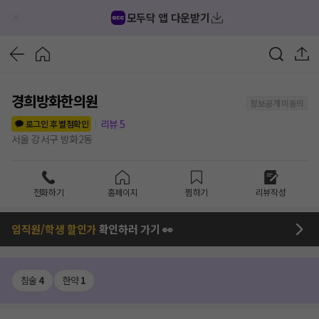
모두닥 앱 다운받기
경희방화한의원
정보공개 미동의
리뷰
5
로그인 후 별점확인
서울 강서구 방화2동
전화하기
홈페이지
찜하기
리뷰작성
임직원/학생 할인가
확인하러 가기 👀
침술
4
한약
1