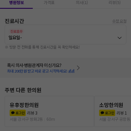
병원정보
가격표
의사(1)
리뷰(5)
진료시간
수정 요청
진료휴무
일요일
-
※ 방문 전 전화를 통해 진료시간을 꼭 확인하세요!
혹시 의사·병원관계자 이신가요?
최대 200만원 받고 바로 광고 시작하세요! 💰💰
주변 다른 한의원
유후정한의원
소망한의원
리뷰
3
리뷰
1
로그인
로그인
서울 강서구 방화2동
60m
서울 강서구 공항동