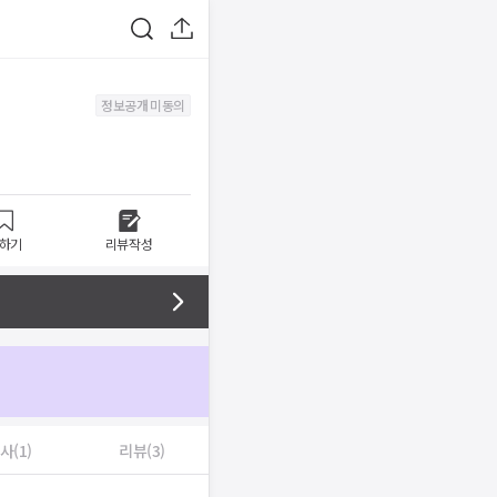
정보공개 미동의
하기
리뷰작성
사(1)
리뷰(3)