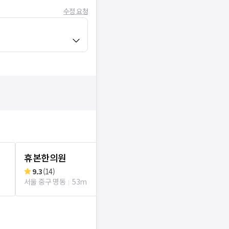
수정 요청
휴본한의원
이림한의원
9.3
(
14
)
리뷰
0
로그인
서울 중구 명동
53m
서울 중구 명동