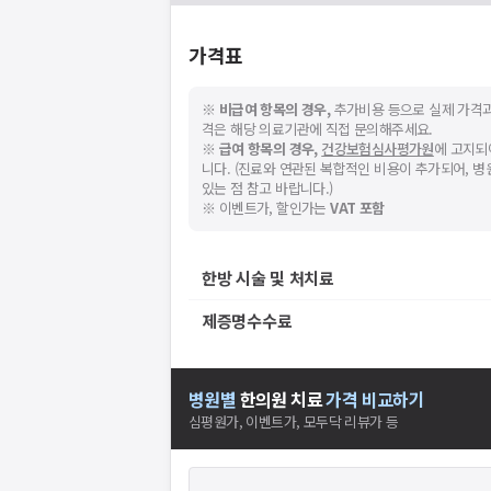
가격표
※
비급여 항목의 경우,
추가비용 등으로 실제 가격과
격은 해당 의료기관에 직접 문의해주세요.
※
급여 항목의 경우,
건강보험심사평가원
에 고지되
니다. (진료와 연관된 복합적인 비용이 추가되어, 
있는 점 참고 바랍니다.)
※ 이벤트가, 할인가는
VAT 포함
한방 시술 및 처치료
제증명수수료
병원별
한의원
치료
가격 비교하기
심평원가, 이벤트가, 모두닥 리뷰가 등