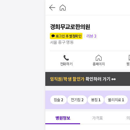
경희무교로한의원
리뷰
3
로그인 후 별점확인
서울 중구 명동
전화하기
홈페이지
찜
임직원/학생 할인가
확인하러 가기 👀
침술
2
전기침
2
봉침
1
물리치료
1
병원정보
가격표
의