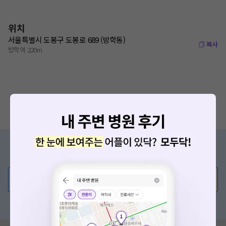
위치
서울특별시 도봉구 도봉로 689 (방학동)
복사
방학역 220m
증상/치료, 궁금한 점이 있나요?
의사가 직접 답해드려요!
💬 무엇이든 물어보세요
혹은, 의료상담 서비스에 다양한 게시글 보러가기