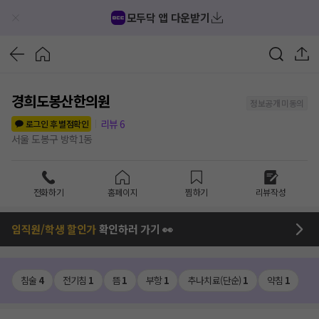
모두닥 앱 다운받기
경희도봉산한의원
정보공개 미동의
리뷰
6
로그인 후 별점확인
서울 도봉구 방학1동
전화하기
홈페이지
찜하기
리뷰작성
임직원/학생 할인가
확인하러 가기 👀
침술
4
전기침
1
뜸
1
부항
1
추나치료(단순)
1
약침
1