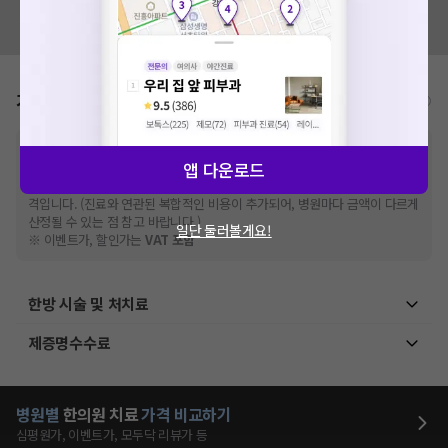
혹시 잘못된 병원정보가 있나요?
모두닥 팀에 알려주세요!
가격표
비급여/급여 진료란?
※
비급여 항목의 경우,
추가비용 등으로 실제 가격과 상이할 수 있으니, 정확
앱 다운로드
한 가격은 해당 의료기관에 직접 문의해주세요.
※
급여 항목의 경우,
건강보험심사평가원
에 고지되어 있는 급여 진료 기준 가
격입니다. (진료와 연관된 복합적인 비용이 추가되어, 병원마다 금액이 다르게
산정될 수 있는 점 참고 바랍니다.)
일단 둘러볼게요!
※ 이벤트가, 할인가는
VAT 포함
한방 시술 및 처치료
제증명수수료
병원별
한의원
치료
가격 비교하기
심평원가, 이벤트가, 모두닥 리뷰가 등