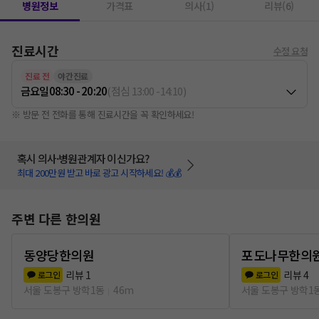
병원정보
가격표
의사(1)
리뷰(6)
진료시간
수정 요청
진료 전
야간진료
금요일
08:30 - 20:20
(
점심
13:00
-
14:10
)
※ 방문 전 전화를 통해 진료시간을 꼭 확인하세요!
혹시 의사·병원관계자 이신가요?
최대 200만원 받고 바로 광고 시작하세요! 💰💰
주변 다른 한의원
동양당한의원
포도나무한의
리뷰
1
리뷰
4
로그인
로그인
서울 도봉구 방학1동
46m
서울 도봉구 방학1