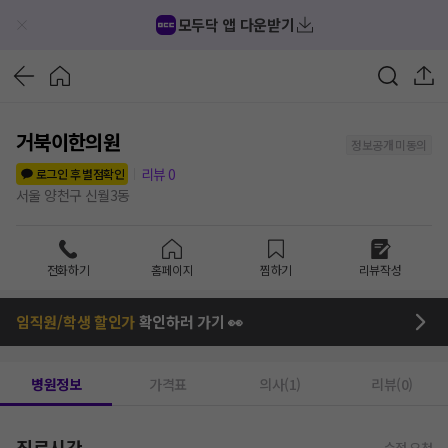
모두닥 앱 다운받기
거북이한의원
정보공개 미동의
리뷰
0
로그인 후 별점확인
서울 양천구 신월3동
전화하기
홈페이지
찜하기
리뷰작성
임직원/학생 할인가
확인하러 가기 👀
병원정보
가격표
의사(1)
리뷰(0)
진료시간
수정 요청