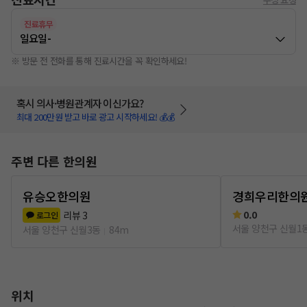
진료휴무
일요일
-
※ 방문 전 전화를 통해 진료시간을 꼭 확인하세요!
혹시 의사·병원관계자 이신가요?
최대 200만원 받고 바로 광고 시작하세요! 💰💰
주변 다른 한의원
유승오한의원
경희우리한의
0.0
리뷰
3
로그인
서울 양천구 신월1
서울 양천구 신월3동
84m
위치