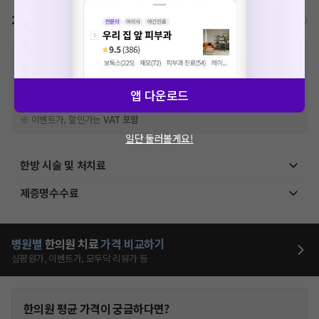
가격표
비급여/급여 진료란?
※
비급여 항목의 경우,
추가비용 등으로 실제 가격과 상이할 수 있으니, 정확
한 가격은 해당 의료기관에 직접 문의해주세요.
※
급여 항목의 경우,
건강보험심사평가원
에 고지되어 있는 급여 진료 기준 가
앱 다운로드
격입니다. (진료와 연관된 복합적인 비용이 추가되어, 병원마다 금액이 다르게
산정될 수 있는 점 참고 바랍니다.)
※ 이벤트가, 할인가는
VAT 포함
일단 둘러볼게요!
한방 시술 및 처치료
제증명수수료
병원별
한의원
치료
가격 비교하기
심평원가, 이벤트가, 모두닥 리뷰가 등
한의원
평균 가격이 궁금하다면?