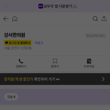
모두닥 앱 다운받기
강서한의원
정보공개 미동의
리뷰
5
로그인 후 별점확인
서울 양천구 신정3동
전화하기
찜하기
리뷰작성
임직원/학생 할인가
확인하러 가기 👀
침술
4