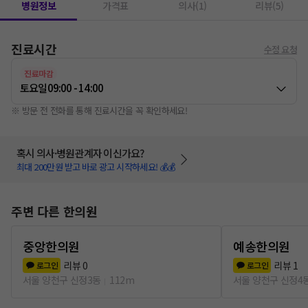
병원정보
가격표
의사(1)
리뷰(5)
진료시간
수정 요청
진료마감
토요일
09:00 - 14:00
※ 방문 전 전화를 통해 진료시간을 꼭 확인하세요!
혹시 의사·병원관계자 이신가요?
최대 200만원 받고 바로 광고 시작하세요! 💰💰
주변 다른 한의원
중앙한의원
예송한의원
리뷰
0
리뷰
1
로그인
로그인
서울 양천구 신정3동
112m
서울 양천구 신정4