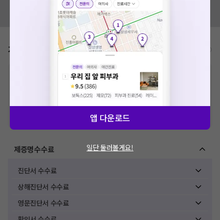
혹시 잘못된 병원정보가 있나요?
모두닥 팀에 알려주세요!
가격표
비급여/급여 진료란?
※
비급여 항목의 경우,
추가비용 등으로 실제 가격과 상이할 수 있으니, 정확
한 가격은 해당 의료기관에 직접 문의해주세요.
※
급여 항목의 경우,
건강보험심사평가원
에 고지되어 있는 급여 진료 기준 가
격입니다. (진료와 연관된 복합적인 비용이 추가되어, 병원마다 금액이 다르게
산정될 수 있는 점 참고 바랍니다.)
앱 다운로드
※ 이벤트가, 할인가는
VAT 포함
일단 둘러볼게요!
제증명수수료
진단서 수수료
상해진단서 수수료
영문진단서 수수료
확인서 수수료