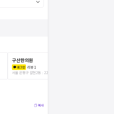
구산한의원
대조신한의
리뷰
1
리뷰
2
로그인
로그인
서울 은평구 갈현2동
228m
서울 은평구 대
복사