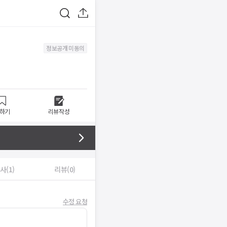
정보공개 미동의
하기
리뷰작성
사(1)
리뷰(0)
수정 요청