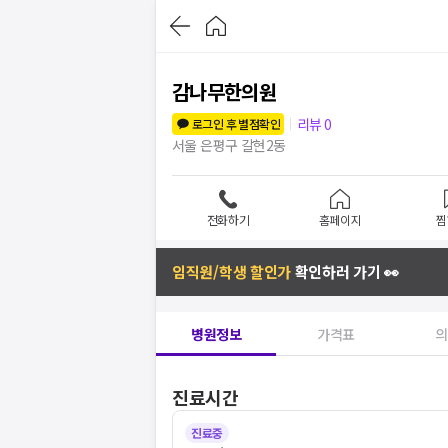
감나무한의원
리뷰
0
로그인 후 별점확인
서울 은평구 갈현2동
전화하기
홈페이지
찜
임직원/학생 할인가
확인하러 가기 👀
병원정보
가격표
의
진료시간
진료중