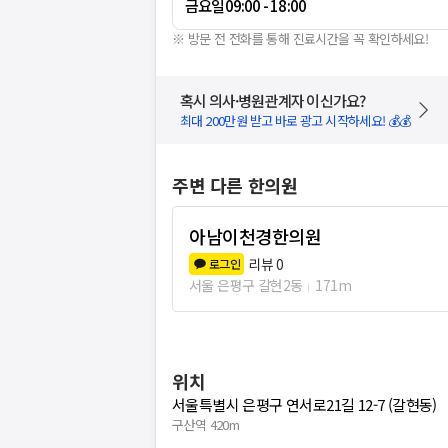
금요일
09:00 - 18:00
※ 방문 전 전화를 통해 진료시간을 꼭 확인하세요!
혹시 의사·병원관계자 이신가요?
최대 200만원 받고 바로 광고 시작하세요! 💰💰
주변 다른 한의원
아남이천경한의원
리뷰
0
로그인
서울 은평구 갈현2동
171m
위치
서울특별시 은평구 연서로21길 12-7 (갈현동)
구산역 420m