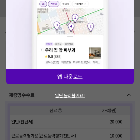
혹시 잘못된 병원정보가 있나요?
모두닥 팀에 알려주세요!
가격표
비급여/급여 진료란?
※
비급여 항목의 경우,
추가비용 등으로 실제 가격과 상이할 수 있으니, 정확
한 가격은 해당 의료기관에 직접 문의해주세요.
※
급여 항목의 경우,
건강보험심사평가원
에 고지되어 있는 급여 진료 기준 가
격입니다. (진료와 연관된 복합적인 비용이 추가되어, 병원마다 금액이 다르게
산정될 수 있는 점 참고 바랍니다.)
※ 이벤트가, 할인가는
VAT 포함
앱 다운로드
제증명수수료
일단 둘러볼게요!
진료
가격(원)
일반(진단서)
20,000
근로능력평가용(근로능력평가진단서)
10,000