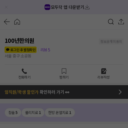
모두닥 앱 다운받기
100년한의원
정보공개 미동의
리뷰
5
로그인 후 별점확인
서울 중구 소공동
전화하기
찜하기
리뷰작성
임직원/학생 할인가
확인하러 가기 👀
침술
5
물리치료
1
한방 온열치료
1