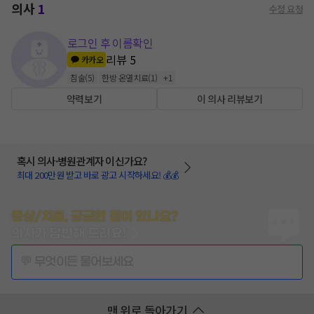
의사
1
수정 요청
로그인 후 이름확인
리뷰
5
카카오
침술
(
5
)
한방 온열치료
(
1
)
+
1
약력보기
이 의사 리뷰보기
혹시 의사·병원관계자 이신가요?
최대 200만원 받고 바로 광고 시작하세요! 💰💰
증상/치료, 궁금한 점이 있나요?
의사가 답변해 드려요!
💬 무엇이든 물어보세요
맨 위로 돌아가기