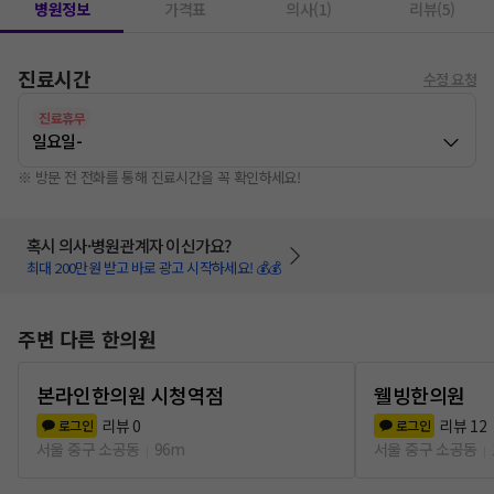
병원정보
가격표
의사(1)
리뷰(5)
진료시간
수정 요청
진료휴무
일요일
-
※ 방문 전 전화를 통해 진료시간을 꼭 확인하세요!
혹시 의사·병원관계자 이신가요?
최대 200만원 받고 바로 광고 시작하세요! 💰💰
주변 다른 한의원
본라인한의원 시청역점
웰빙한의원
리뷰
0
리뷰
12
로그인
로그인
서울 중구 소공동
96m
서울 중구 소공동