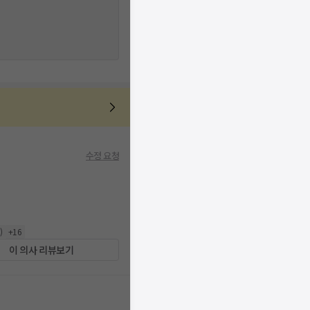
수정 요청
0
)
+
16
이 의사 리뷰보기