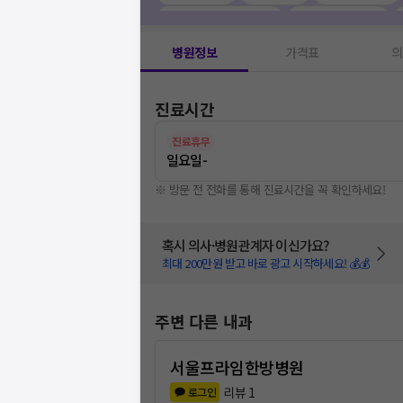
유방촬영술(맘모그램)
1
갑상선 기능검사
1
피지낭종
1
쥐젖 제거
1
도수치료
1
수
병원정보
가격표
의
약물치료
1
염증주사
1
섬유선종수술
1
진료시간
진료휴무
일요일
-
※ 방문 전 전화를 통해 진료시간을 꼭 확인하세요!
혹시 의사·병원관계자 이신가요?
최대 200만원 받고 바로 광고 시작하세요! 💰💰
주변 다른 내과
서울프라임한방병원
리뷰
1
로그인