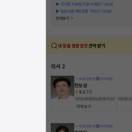
▶
이석증 치료법/치료 비용은? (2026)
▶
일본뇌염 예방접종 가격은? (2026)
전체보기
내 맞춤 종합검진
견적 받기
의사
2
외과 전문의
의사회원
천보성
9.2
(
73
)
피지낭종(표피낭종)제거
(
33
)
지방종
(
1
약력보기
내과 전문의
의사회원