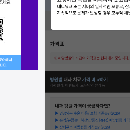
주세요
네트워크 또는 서버의 일시적인 오류로, 잠
지속적으로 문제가 발생할 경우 모두닥 채
혹시 잘못된 병원정보가 있나요?
모두닥 팀에 알려주세요!
가격표
※ 해당병원의 비급여 가격표는 현재 준비중입니다.
스토어에서
니다.
병원별
내과
치료
가격 비교하기
심평원가, 이벤트가, 모두닥 리뷰가 등
내과
평균 가격이 궁금하다면?
▶
인공와우 수술 비용/ 보험 기준은? (2026)
▶
홍역/유행성이하선염/풍진(MMR) 예방접종 가격은?
▶
장티푸스 예방접종 가격은? (2026)