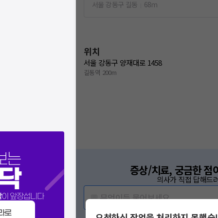
서울 강동구 길동
68m
위치
서울 강동구 양재대로 1458
길동역 200m
보는
증상/치료, 궁금한 점
닥
의사가 직접 답해드려
💬 무엇이든 물어보세요
닥
이 앞장섭니다
라로
요청하신 작업을 처리하지 못했습
혹은, 의료상담 서비스에 다양한