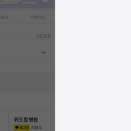
표피낭종
1
물리치료
1
액치료
1
초음파촬영
1
사(2)
리뷰(82)
수정 요청
위드힘병원
서울가정의
리뷰
0
리뷰
1
로그인
로그인