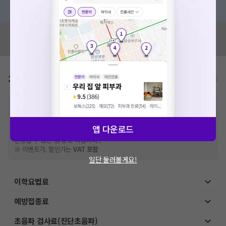
혹은, 의료상담 서비스에 다양한 게시글 보러가기
혹시 잘못된 병원정보가 있나요?
모두닥 팀에 알려주세요!
가격표
비급여/급여 진료란?
※
비급여 항목의 경우,
추가비용 등으로 실제 가격과 상이할 수 있으니, 정확
한 가격은 해당 의료기관에 직접 문의해주세요.
※
급여 항목의 경우,
건강보험심사평가원
에 고지되어 있는 급여 진료 기준 가
앱 다운로드
격입니다. (진료와 연관된 복합적인 비용이 추가되어, 병원마다 금액이 다르게
산정될 수 있는 점 참고 바랍니다.)
※ 이벤트가, 할인가는
VAT 포함
일단 둘러볼게요!
이학요법료
예방접종료
초음파 검사료(진단초음파)