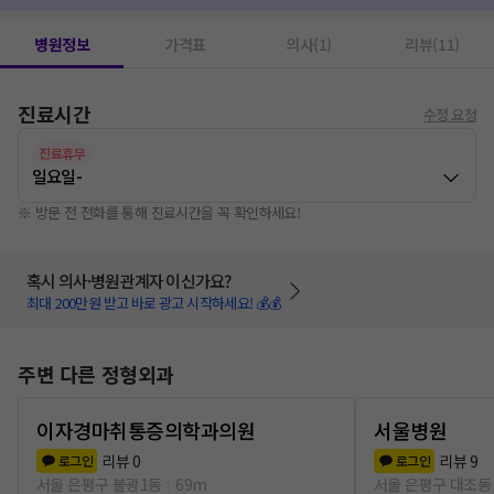
병원정보
가격표
의사(1)
리뷰(11)
진료시간
수정 요청
진료휴무
일요일
-
※ 방문 전 전화를 통해 진료시간을 꼭 확인하세요!
혹시 의사·병원관계자 이신가요?
최대 200만원 받고 바로 광고 시작하세요! 💰💰
주변 다른 정형외과
이자경마취통증의학과의원
서울병원
리뷰
0
리뷰
9
로그인
로그인
서울 은평구 불광1동
69m
서울 은평구 대조동