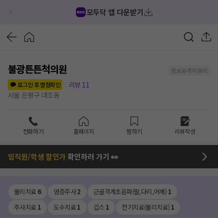
모두닥 앱 다운받기
불광튼튼척의원
정보공개 미동의
리뷰
11
로그인 후 별점확인
서울 은평구 대조동
전화하기
홈페이지
찜하기
리뷰작성
임직원/학생 할인가
확인하러 가기 👀
물리치료
6
염증주사
2
근골격계초음파(팔,다리,어깨)
1
주사치료
1
도수치료
1
깁스
1
전기치료(물리치료)
1