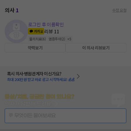
의사
1
수정 요청
로그인 후 이름확인
리뷰
11
카카오
물리치료
(
6
)
염증주사
(
2
)
+
5
약력보기
이 의사 리뷰보기
혹시 의사·병원관계자 이신가요?
최대 200만원 받고 바로 광고 시작하세요! 💰💰
증상/치료, 궁금한 점이 있나요?
의사가 답변해 드려요!
💬 무엇이든 물어보세요